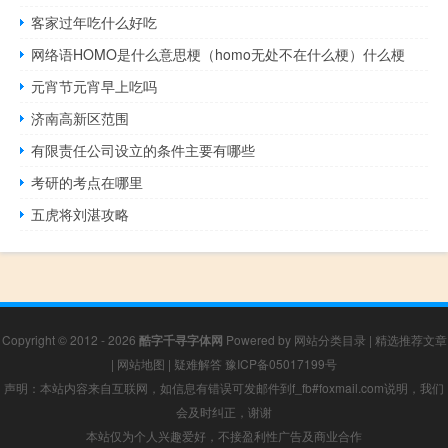
客家过年吃什么好吃
网络语HOMO是什么意思梗（homo无处不在什么梗）什么梗
元宵节元宵早上吃吗
济南高新区范围
有限责任公司设立的条件主要有哪些
考研的考点在哪里
五虎将刘湛攻略
Copyright © 2012 - 2026
酷字千寻字体网
Powered by
网站分类目录
|
精选推荐文章
|
网站地图
|
疑难解答
豫ICP备05017199号
声明：本站内容来自互联网，如信息有错误可发邮件到f_fb#foxmail.com说明，我们
会及时纠正，谢谢
本站仅为个人兴趣爱好，不接盈利性广告及商业合作