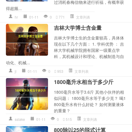
过消耗春梅信物来进行祈福，有概率获
得超频...
hr
01-11
0
771
文章列表
吉林大学博士含金量
吉林大学博士生的含金量较高，具体体
现在以下几个方面： 1. 学科优势 ： 吉
林大学机械学院拥有国家一级重点学
科，其机械设计和理论、机械制造与自
动化、机械...
jl
01-11
0
953
文章列表
1800毫升水相当于多少斤
1800毫升水等于3.6斤 其他小伙伴的相
似问题： 1800毫升水等于多少克？ 喝1
800毫升水有什么好处？ 如何测量液体
的重量？
sslake
01-11
0
515
文章列表
800除以25的脱式计算