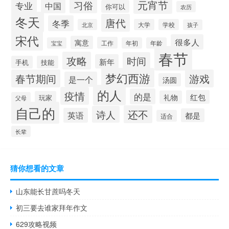
元宵节
习俗
专业
中国
你可以
农历
冬天
唐代
冬季
北京
大学
学校
孩子
宋代
很多人
寓意
工作
宝宝
年初
年龄
春节
攻略
时间
新年
手机
技能
梦幻西游
春节期间
游戏
是一个
汤圆
的人
疫情
的是
红包
礼物
玩家
父母
自己的
还不
诗人
英语
都是
适合
长辈
猜你想看的文章
山东能长甘蔗吗冬天
初三要去谁家拜年作文
629攻略视频