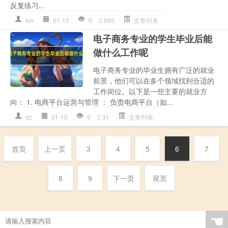
反复练习...
km
01-10
0
993
文章列表
电子商务专业的学生毕业后能
做什么工作呢
电子商务专业的毕业生拥有广泛的就业
前景，他们可以在多个领域找到合适的
工作岗位。以下是一些主要的就业方
向： 1. 电商平台运营与管理 ： 负责电商平台（如...
dz
01-10
0
31
文章列表
首页
上一页
3
4
5
6
7
8
9
下一页
尾页
☚