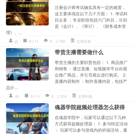
注册会计师考试确实具有一定的难度，
这主要体现在以下几个方面： 1. 考试科
目众多 ：专业阶段包括六门科目，分别
是《会计》、《审计》、《财务成本管
理》、...
yj
01-11
0
756
文章列表
带货主播需要做什么
带货主播的主要职责包括： 1. 商品推广
和销售 ：通过直播、短视频等平台向观
众推广商品，并引导观众进行购买。 2.
直播内容制作 ：制作直播内容，包括产
品介...
dh
01-11
0
316
文章列表
魂器学院超频处理器怎么获得
在魂器学院中，玩家可以通过以下几种
方式获得超频处理器： 1. 参与特定活动
： 玩家可以参与游戏内的祈福活动，通