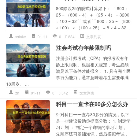
800除以25的脱式计算如下： ```800 ÷
25 = （800 × 4） ÷ （25 × 4） = 3200
÷ 100 = 32``` 或者 ```800 ÷ 25 = （800
÷ 100） × （100 ÷ 25） = 8 × 4 = 32...
sslake
01-11
0
884
文章列表
注会考试有年龄限制吗
注册会计师考试（CPA）的报考没有年
龄上限限制。根据相关规定，考生必须
满足以下条件才能报名： 1. 具有完全民
事行为能力，通常意味着考生需要年满
18周岁。 ...
zh
01-11
0
542
文章列表
科目一一直卡在80多分怎么办
针对科目一一直考80多分的情况，以下
是一些建议帮助你提高分数： 1. 制定学
习计划 ： 制定一个详细的学习计划，
先顺序练习基础知识，然后模拟考试，