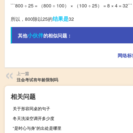
```800 ÷ 25 = （800 ÷ 100） × （100 ÷ 25） = 8 × 4 = 32```
结果是
所以，800除以25的
32
小伙伴
其他
的相似问题：
网络标
上一篇
注会考试有年龄限制吗
相关问题
关于形容同桌的句子
冬天洗澡空调开多少度
“是时心与身”的出处是哪里