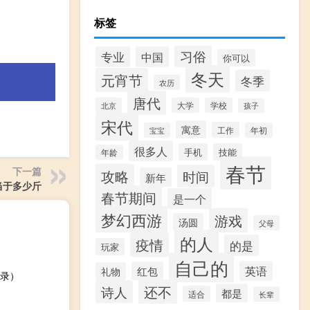
标签
习俗
专业
中国
你可以
冬天
元宵节
冬季
农历
唐代
北京
大学
学校
孩子
宋代
寓意
工作
宝宝
年初
很多人
手机
技能
年龄
春节
下一篇
攻略
时间
新年
当于多少斤
春节期间
是一个
梦幻西游
游戏
汤圆
父母
的人
疫情
的是
玩家
自己的
英语
红包
礼物
录）
还不
诗人
都是
适合
长辈