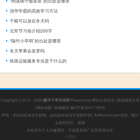
“荆溪病守鬓星星”的出处是哪里
清华学霸的高效学习方法
干粮可以放在冬天吗
元宵节习俗介绍200字
“隔竹小亭明”的出处是哪里
冬天苹果会发芽吗
铁路运输服务专业是干什么的
Copyright © 2012 - 2026
酷字千寻字体网
Powered by
网站分类目录
|
精选推荐文章
|
网站地图
|
疑难解答
豫ICP备05017199号
声明：本站内容来自互联网，如信息有错误可发邮件到f_fb#foxmail.com说明，我们
会及时纠正，谢谢
本站仅为个人兴趣爱好，不接盈利性广告及商业合作
小男孩