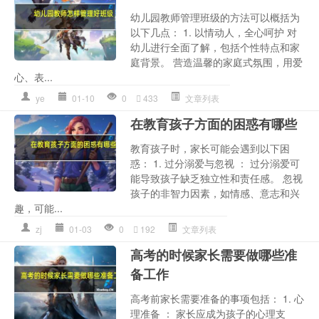
幼儿园教师管理班级的方法可以概括为
以下几点： 1. 以情动人，全心呵护 对
幼儿进行全面了解，包括个性特点和家
庭背景。 营造温馨的家庭式氛围，用爱
心、表...
ye
01-10
0
433
文章列表
在教育孩子方面的困惑有哪些
教育孩子时，家长可能会遇到以下困
惑： 1. 过分溺爱与忽视 ： 过分溺爱可
能导致孩子缺乏独立性和责任感。 忽视
孩子的非智力因素，如情感、意志和兴
趣，可能...
zj
01-03
0
192
文章列表
高考的时候家长需要做哪些准
备工作
高考前家长需要准备的事项包括： 1. 心
理准备 ： 家长应成为孩子的心理支