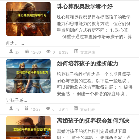
珠心算跟奥数学哪个好
珠心算和奥数都是旨在提高孩子的数学
能力和思维能力的教育方法，但它们侧
重点和训练方式有所不同： 1. 珠心算
： 侧重于通过算盘操作培养孩子的计算
能力。 ...
zx
12-30
0
338
文章列表
如何培养孩子的挫折能力
培养孩子抗挫折能力是一个长期且需要
耐心与智慧的过程。以下是一些建议，
可以帮助您在这方面取得进展： 1. 提供
安全感 ： 创建一个和谐的家庭环境，
让孩子感...
rh
12-28
0
911
文章列表
离婚孩子的抚养权会如何判决
离婚时孩子的抚养权判定遵循以下原
则： 1. 孩子的年龄 ： 未满两周岁：通