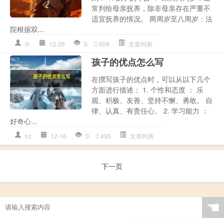
常判给母亲抚养，除非母亲存在严重不
适宜抚养的情况。 两周岁至八周岁：法
院根据双...
lh
12-26
0
609
文章列表
孩子的优点怎么写
在撰写孩子的优点时，可以从以下几个
方面进行描述： 1. 个性和态度 ： 乐
观、积极、友善、坚持不懈、勇敢。 自
律、认真、有责任心。 2. 学习能力 ：
好奇心...
hz
12-16
0
435
文章列表
下一页
☚