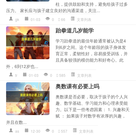
柱，提供鼓励和支持，避免给孩子过多
压力。 家长应与孩子建立良好的沟通渠道，关注...
gk
01-03
0
66
文章列表
跆拳道几岁能学
学习跆拳道的最佳年龄通常被认为是4
到6岁之间。这个年龄段的孩子身体发
育正常，柔韧性好，容易接受训练，并
且具备较强的模仿能力和好奇心。此
外，6到12岁也...
tr
01-03
0
585
文章列表
奥数课有必要上吗
奥数课是否必要，取决于孩子的个人兴
趣、数学基础、学习能力和心理承受能
力。以下是一些考虑因素： 1. 兴趣和天
赋 ： 如果孩子对数学有浓厚的兴趣，
并且在数...
as
12-30
0
557
文章列表