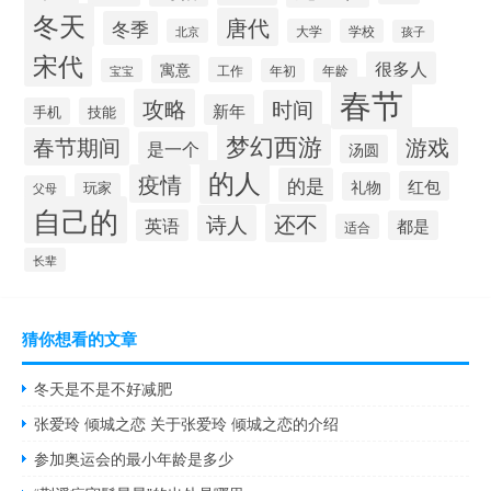
冬天
唐代
冬季
北京
大学
学校
孩子
宋代
很多人
寓意
工作
宝宝
年初
年龄
春节
攻略
时间
新年
手机
技能
梦幻西游
春节期间
游戏
是一个
汤圆
的人
疫情
的是
红包
礼物
玩家
父母
自己的
还不
诗人
英语
都是
适合
长辈
猜你想看的文章
冬天是不是不好减肥
张爱玲 倾城之恋 关于张爱玲 倾城之恋的介绍
参加奥运会的最小年龄是多少