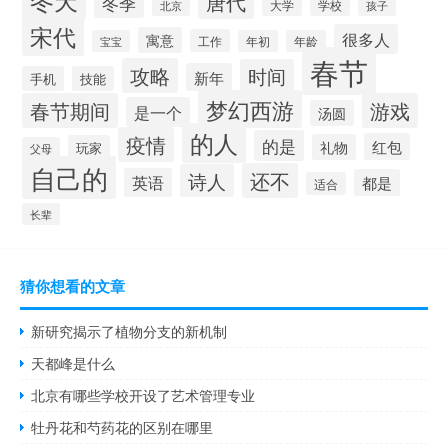
冬天
唐代
冬季
北京
大学
学校
孩子
宋代
很多人
寓意
工作
宝宝
年初
年龄
春节
攻略
时间
新年
手机
技能
梦幻西游
春节期间
游戏
是一个
汤圆
的人
疫情
的是
红包
礼物
玩家
父母
自己的
还不
诗人
英语
都是
适合
长辈
猜你想看的文章
新研究揭示了植物分支的新机制
天都峰是什么
北京有哪些学校开设了艺术管理专业
牡丹花和芍药花的区别在哪里