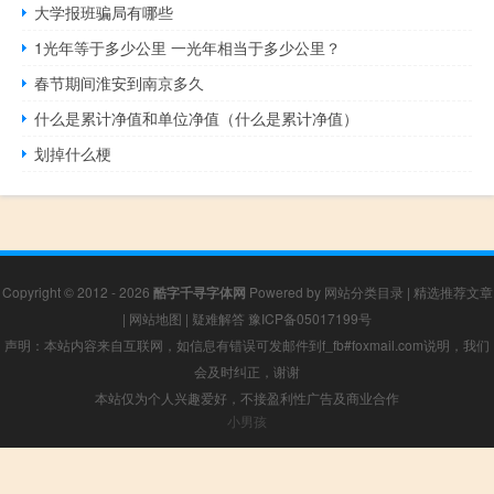
大学报班骗局有哪些
1光年等于多少公里 一光年相当于多少公里？
春节期间淮安到南京多久
什么是累计净值和单位净值（什么是累计净值）
划掉什么梗
Copyright © 2012 - 2026
酷字千寻字体网
Powered by
网站分类目录
|
精选推荐文章
|
网站地图
|
疑难解答
豫ICP备05017199号
声明：本站内容来自互联网，如信息有错误可发邮件到f_fb#foxmail.com说明，我们
会及时纠正，谢谢
本站仅为个人兴趣爱好，不接盈利性广告及商业合作
小男孩