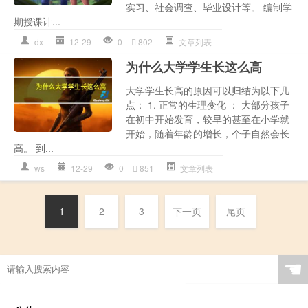
实习、社会调查、毕业设计等。 编制学
期授课计...
dx
12-29
0
802
文章列表
为什么大学学生长这么高
大学学生长高的原因可以归结为以下几
点： 1. 正常的生理变化 ： 大部分孩子
在初中开始发育，较早的甚至在小学就
开始，随着年龄的增长，个子自然会长
高。 到...
ws
12-29
0
851
文章列表
1
2
3
下一页
尾页
☚