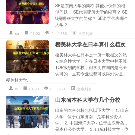
SE是东南大学的简称 其他小伙伴的相
似问题： SE代表哪所大学的缩写？ SE
U是哪些大学的简称？ SE名字代表哪个
大学？
se
01-03
0
886
文章列表
樱美林大学在日本算什么档次
樱美林大学在日本是一所一般档次的私
立综合性大学。它在日本大学中并不算
TOP级别的学校，但学历在国内是完全
认可的，且其专业也都可以得到认证。
樱美林大学...
yl
01-03
0
271
文章列表
山东省本科大学有几个分校
山东的本科分校包括以下大学： 1. 山东
大学 - 位于山东济南，是本科公办大
学。 2. 中国海洋大学 - 位于山东青岛，
是本科公办大学。 3. 山东科技大学 - 位