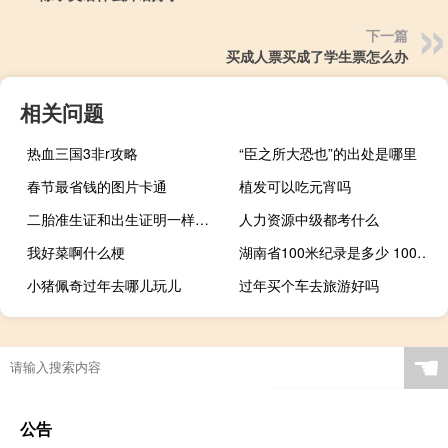
下一篇
买成人票买成了学生票怎么办
相关问题
热血三国3非r攻略
“臣之所大恐也”的出处是哪里
春节最省钱的图片卡通
植发可以吃元宵吗
二胎准生证和出生证明一样吗 浙江单独二胎准生证办理流程
人力资源中级都考什么
我好菜啊什么梗
湖南省100米纪录是多少 100米短跑世界纪录
小猪佩奇过年去哪儿玩儿
过年买个车去旅游好吗
☚
公告