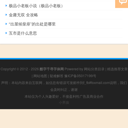
极品小老板小说（极品小老板）
金庸无双 全攻略
“出屋候柴扉”的出处是哪里
互市是什么意思
Copyright © 2012 - 2026
酷字千寻字体网
Powered by
网站分类目录
|
精选推荐文章
|
网站地图
|
疑难解答
豫ICP备05017199号
声明：本站内容来自互联网，如信息有错误可发邮件到f_fb#foxmail.com说明，我们
会及时纠正，谢谢
本站仅为个人兴趣爱好，不接盈利性广告及商业合作
小男孩