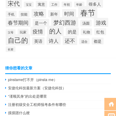
宋代
很多人
寓意
工作
宝宝
年初
年龄
春节
攻略
时间
新年
手机
技能
梦幻西游
春节期间
游戏
是一个
汤圆
的人
疫情
的是
红包
礼物
玩家
父母
自己的
还不
诗人
英语
都是
适合
长辈
猜你想看的文章
pinstame打不开（pinsta me）
安捷伦科技最新方案（安捷伦科技）
“谨顺其身”的出处是哪里
注册初级安全工程师报考条件有哪些
摸摸团什么梗