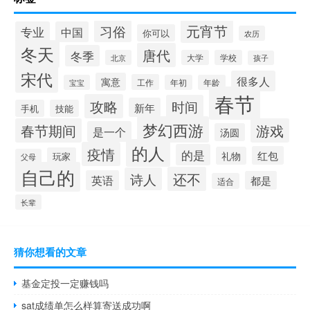
元宵节
习俗
专业
中国
你可以
农历
冬天
唐代
冬季
北京
大学
学校
孩子
宋代
很多人
寓意
工作
宝宝
年初
年龄
春节
攻略
时间
新年
手机
技能
梦幻西游
春节期间
游戏
是一个
汤圆
的人
疫情
的是
红包
礼物
玩家
父母
自己的
还不
诗人
英语
都是
适合
长辈
猜你想看的文章
基金定投一定赚钱吗
sat成绩单怎么样算寄送成功啊