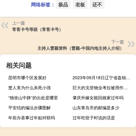
网络标签：
极品
老板
还不
上一篇
常客卡号等级（常客卡号）
下一篇
主持人曹颖资料（曹颖-中国内地主持人介绍）
相关问题
昆明市哪个区发展好
2023年09月18日辽宁省盘锦市疫情大数据-今日/今天疫情全网搜索最新实时消息动态情况通知播报
楚人美为什么杀死小强
巨大的戈登物业考拉被用作带花园绿洲的乡村度假胜地
“独坐山中静”的出处是哪里
肇庆外嫁女能回娘家过年吗
平安结的编法步骤图解
山东青岛市的邮编是多少
年前办喜事过年贴对联吗
过年吃饺子时说的话是