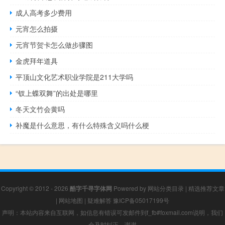
成人高考多少费用
元宵怎么拍摄
元宵节贺卡怎么做步骤图
金虎拜年道具
平顶山文化艺术职业学院是211大学吗
“钗上蝶双舞”的出处是哪里
冬天文竹会黄吗
补魔是什么意思，有什么特殊含义吗什么梗
Copyright © 2012 - 2026
酷字千寻字体网
Powered by
网站分类目录
|
精选推荐文章
|
网站地图
|
疑难解答
豫ICP备05017199号
声明：本站内容来自互联网，如信息有错误可发邮件到f_fb#foxmail.com说明，我们
会及时纠正，谢谢