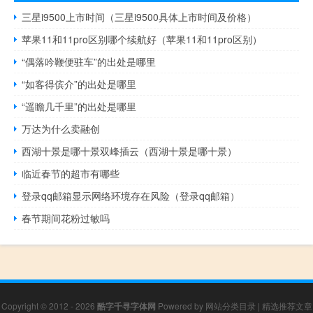
三星i9500上市时间（三星i9500具体上市时间及价格）
苹果11和11pro区别哪个续航好（苹果11和11pro区别）
“偶落吟鞭便驻车”的出处是哪里
“如客得傧介”的出处是哪里
“遥瞻几千里”的出处是哪里
万达为什么卖融创
西湖十景是哪十景双峰插云（西湖十景是哪十景）
临近春节的超市有哪些
登录qq邮箱显示网络环境存在风险（登录qq邮箱）
春节期间花粉过敏吗
Copyright © 2012 - 2026
酷字千寻字体网
Powered by
网站分类目录
|
精选推荐文章