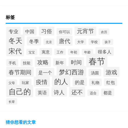
标签
元宵节
习俗
专业
中国
你可以
农历
冬天
唐代
冬季
北京
大学
学校
孩子
宋代
很多人
寓意
工作
宝宝
年初
年龄
春节
攻略
时间
新年
手机
技能
梦幻西游
春节期间
游戏
是一个
汤圆
的人
疫情
的是
红包
礼物
玩家
父母
自己的
还不
诗人
英语
都是
适合
长辈
猜你想看的文章