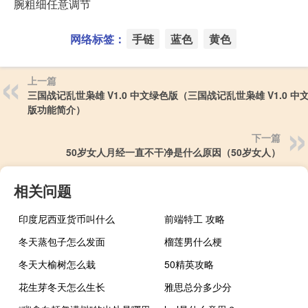
腕粗细任意调节
网络标签：
手链
蓝色
黄色
上一篇
三国战记乱世枭雄 V1.0 中文绿色版（三国战记乱世枭雄 V1.0 中
版功能简介）
下一篇
50岁女人月经一直不干净是什么原因（50岁女人）
相关问题
印度尼西亚货币叫什么
前端特工 攻略
冬天蒸包子怎么发面
榴莲男什么梗
冬天大榆树怎么栽
50精英攻略
花生芽冬天怎么生长
雅思总分多少分