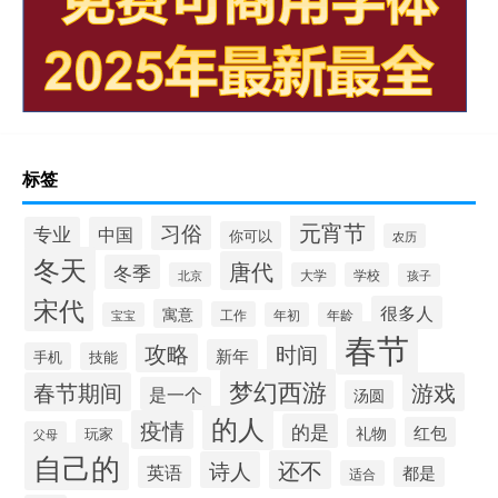
标签
元宵节
习俗
专业
中国
你可以
农历
冬天
唐代
冬季
北京
大学
学校
孩子
宋代
很多人
寓意
工作
宝宝
年初
年龄
春节
攻略
时间
新年
手机
技能
梦幻西游
春节期间
游戏
是一个
汤圆
的人
疫情
的是
红包
礼物
玩家
父母
自己的
还不
诗人
英语
都是
适合