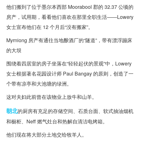
他们搬到了位于墨尔本西部 Moorabool 郡的 32.37 公顷的
房产，试用期，看看他们喜欢在那里全职生活——Lowery
女士宣布他们在 12 个月后“没有搬家”。
Myrniong 房产有通往当地酿酒厂的“隧道”，带有漂浮蹦床
的大坝
围绕着四居室的房子坐落在“轻轻起伏的景观”中，Lowery
女士根据著名花园设计师 Paul Bangay 的原则，创造了一
个带有凉亭和大池塘的绿洲。
这对夫妇此前曾在该物业上放牛和山羊。
朝北
的厨房有充足的存储空间、石质台面、软式抽油烟机
和橱柜、Neff 燃气灶台和热解自清洁电烤箱。
他们现在将大部分土地交给牧羊人。