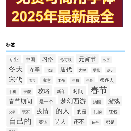
标签
元宵节
习俗
专业
中国
你可以
农历
冬天
唐代
冬季
北京
大学
学校
孩子
宋代
很多人
寓意
工作
宝宝
年初
年龄
春节
攻略
时间
新年
手机
技能
梦幻西游
春节期间
游戏
是一个
汤圆
的人
疫情
的是
红包
礼物
玩家
父母
自己的
还不
诗人
英语
都是
适合