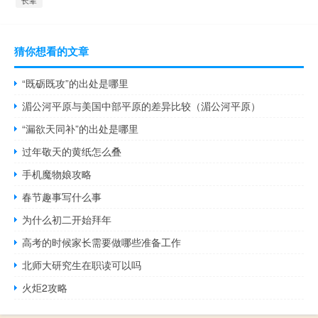
长辈
猜你想看的文章
“既砺既攻”的出处是哪里
湄公河平原与美国中部平原的差异比较（湄公河平原）
“漏欲天同补”的出处是哪里
过年敬天的黄纸怎么叠
手机魔物娘攻略
春节趣事写什么事
为什么初二开始拜年
高考的时候家长需要做哪些准备工作
北师大研究生在职读可以吗
火炬2攻略