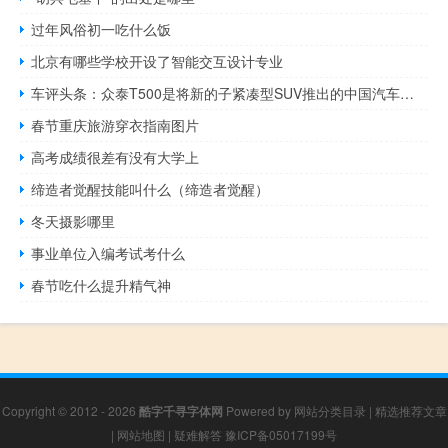
过年风俗初一吃什么饭
北京有哪些学校开设了智能交互设计专业
车评头条：众泰T500是将新的子紧凑型SUV推出的中国汽车市场
春节重庆旅游穿衣指南图片
高考成绩很差有没有大学上
缔造者觉醒技能叫什么（缔造者觉醒）
冬天摄影哪里
事业单位入编考试考什么
春节吃什么提升精气神
Copyright © 2012 - 2026
酷字千寻字体网
Powered by
网站分类目录
|
精选推荐文章
|
网站地图
|
疑难解答
豫ICP备05017199号