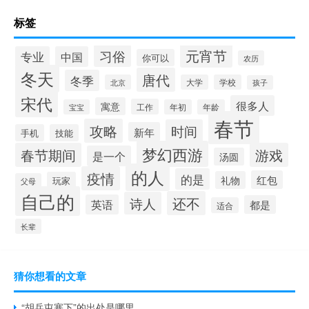
标签
元宵节
习俗
专业
中国
你可以
农历
冬天
唐代
冬季
北京
大学
学校
孩子
宋代
很多人
寓意
工作
宝宝
年初
年龄
春节
攻略
时间
新年
手机
技能
梦幻西游
春节期间
游戏
是一个
汤圆
的人
疫情
的是
红包
礼物
玩家
父母
自己的
还不
诗人
英语
都是
适合
长辈
猜你想看的文章
“胡兵屯塞下”的出处是哪里