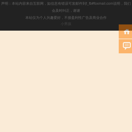
声明：本站内容来自互联网，如信息有错误可发邮件到f_fb#foxmail.com说明，我们
会及时纠正，谢谢
本站仅为个人兴趣爱好，不接盈利性广告及商业合作
小男孩