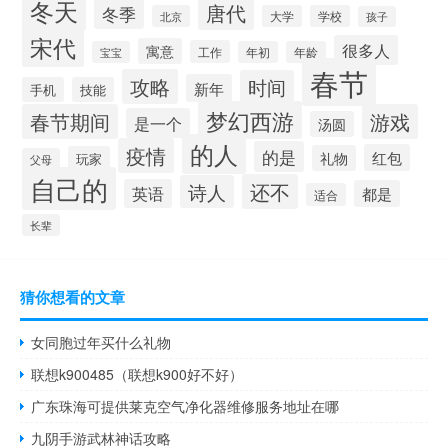
冬天
唐代
冬季
北京
大学
学校
孩子
宋代
很多人
寓意
工作
宝宝
年初
年龄
春节
攻略
时间
新年
手机
技能
梦幻西游
春节期间
游戏
是一个
汤圆
的人
疫情
的是
红包
礼物
玩家
父母
自己的
还不
诗人
英语
都是
适合
长辈
猜你想看的文章
女同胞过年买什么礼物
联想k900485（联想k900好不好）
广东珠海可提供莱克空气净化器维修服务地址在哪
九阴手游武林神话攻略