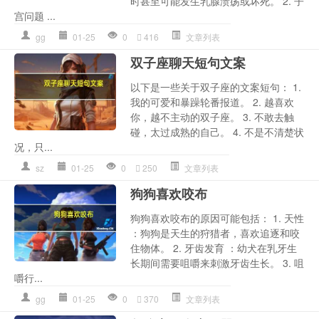
时甚至可能发生乳腺溃疡或坏死。 2. 子
宫问题 ...
gg
01-25
0
416
文章列表
双子座聊天短句文案
以下是一些关于双子座的文案短句： 1.
我的可爱和暴躁轮番报道。 2. 越喜欢
你，越不主动的双子座。 3. 不敢去触
碰，太过成熟的自己。 4. 不是不清楚状
况，只...
sz
01-25
0
250
文章列表
狗狗喜欢咬布
狗狗喜欢咬布的原因可能包括： 1. 天性
：狗狗是天生的狩猎者，喜欢追逐和咬
住物体。 2. 牙齿发育 ：幼犬在乳牙生
长期间需要咀嚼来刺激牙齿生长。 3. 咀
嚼行...
gg
01-25
0
370
文章列表