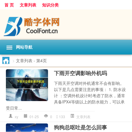
首 页
文章列表
知识分类
网站导航
>
文章列表
- 第4页
下雨开空调影响外机吗
下雨天开空调对外机通常不会有影响。
以下是几点需要注意的事项： 1. 防水设
计 ：空调外机设计时考虑了防水，通常
具备IPX4等级以上的防水能力，可以承
受日常...
xy
01-25
0
133
文章列表
狗狗总呕吐是怎么回事