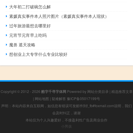
大年初二打破碗怎么解
素媛真实事件本人照片图片（素媛真实事件本人现状）
过年旅游最想去哪里好
元宵节元宵早上吃吗
魔兽 遮天攻略
想创业上大专学什么专业比较好
Copyright © 2012 - 2026
酷字千寻字体网
Powered by
网站分类目录
|
精选推荐文章
|
网站地图
|
疑难解答
豫ICP备05017199号
声明：本站内容来自互联网，如信息有错误可发邮件到f_fb#foxmail.com说明，我们
会及时纠正，谢谢
本站仅为个人兴趣爱好，不接盈利性广告及商业合作
小男孩