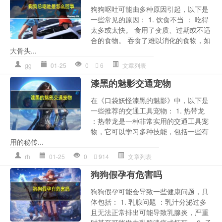
狗狗呕吐可能由多种原因引起，以下是
一些常见的原因： 1. 饮食不当 ： 吃得
太多或太快。 食用了变质、过期或不适
合的食物。 吞食了难以消化的食物，如
大骨头...
gg
01-25
0
6
文章列表
漆黑的魅影交通宠物
在《口袋妖怪漆黑的魅影》中，以下是
一些推荐的交通工具宠物： 1. 热带龙
：热带龙是一种非常实用的交通工具宠
物，它可以学习多种技能，包括一些有
用的秘传...
rh
01-25
0
914
文章列表
狗狗假孕有危害吗
狗狗假孕可能会导致一些健康问题，具
体包括： 1. 乳腺问题 ：乳汁分泌过多
且无法正常排出可能导致乳腺炎，严重