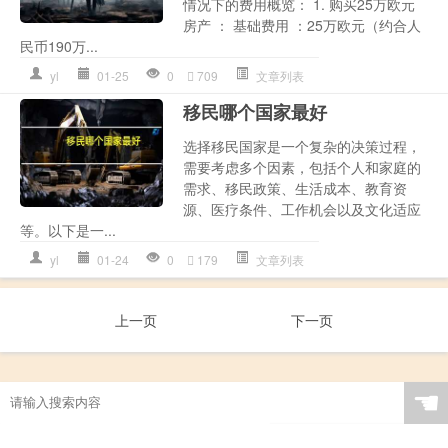
情况下的费用概览： 1. 购买25万欧元
房产 ： 基础费用 ：25万欧元（约合人
民币190万...
yl
01-25
0
709
文章列表
移民哪个国家最好
选择移民国家是一个复杂的决策过程，
需要考虑多个因素，包括个人和家庭的
需求、移民政策、生活成本、教育资
源、医疗条件、工作机会以及文化适应
等。以下是一...
yl
01-24
0
179
文章列表
上一页
下一页
☚