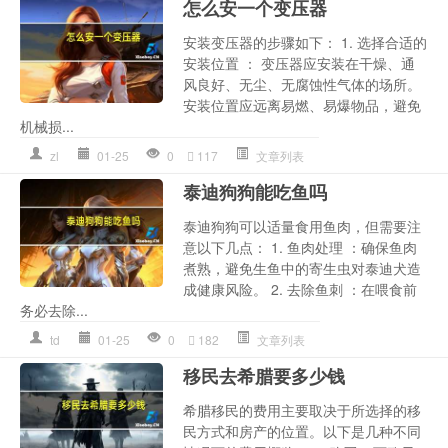
怎么安一个变压器
安装变压器的步骤如下： 1. 选择合适的
安装位置 ： 变压器应安装在干燥、通
风良好、无尘、无腐蚀性气体的场所。
安装位置应远离易燃、易爆物品，避免
机械损...
zl
01-25
0
117
文章列表
泰迪狗狗能吃鱼吗
泰迪狗狗可以适量食用鱼肉，但需要注
意以下几点： 1. 鱼肉处理 ：确保鱼肉
煮熟，避免生鱼中的寄生虫对泰迪犬造
成健康风险。 2. 去除鱼刺 ：在喂食前
务必去除...
td
01-25
0
182
文章列表
移民去希腊要多少钱
希腊移民的费用主要取决于所选择的移
民方式和房产的位置。以下是几种不同