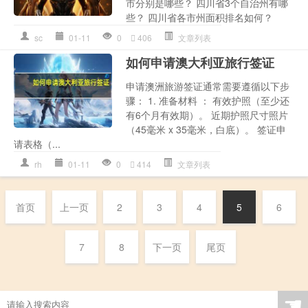
市分别是哪些？ 四川省3个自治州有哪
些？ 四川省各市州面积排名如何？
sc
01-11
0
406
文章列表
如何申请澳大利亚旅行签证
申请澳洲旅游签证通常需要遵循以下步
骤： 1. 准备材料 ： 有效护照（至少还
有6个月有效期）。 近期护照尺寸照片
（45毫米 x 35毫米，白底）。 签证申
请表格（...
rh
01-11
0
414
文章列表
首页
上一页
2
3
4
5
6
7
8
下一页
尾页
☚