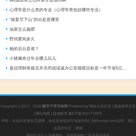
心理学是什么类的专业（心理学类包括哪些专业）
“姬姜尽下山”的出处是哪里
油菜怎么施肥
野鸡要炖多久
杨的后台是谁？
小猪佩奇过年去哪儿玩儿
嘉信理财将裁员并关闭或缩减办公室规模目标是一年节省5亿美元
Copyright © 2012 - 2026
酷字千寻字体网
Powered by
网站分类目录
|
精选推荐文章
|
网站地图
|
疑难解答
豫ICP备05017199号
声明：本站内容来自互联网，如信息有错误可发邮件到f_fb#foxmail.com说明，我们
会及时纠正，谢谢
本站仅为个人兴趣爱好，不接盈利性广告及商业合作