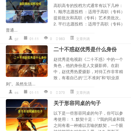
高职高专的投档方式通常有以下几种：
1. 顺序志愿投档 ：适用于高职（专科）
提前批次和高职（专科）艺术类批次。
2. 平行志愿投档 ：适用于高职（专科）
普通...
gz
01-11
0
983
文章列表
二十不惑赵优秀是什么身份
赵优秀是电视剧《二十不惑》中的一个
角色，他的身份是人文摄影师。在剧
中，赵优秀热爱摄影，对待工作非常精
致，有着自己的“三不准则”和“职业原
则”。虽然生活...
es
01-11
0
370
文章列表
关于形容同桌的句子
以下是一些形容同桌的句子，你可以参
考使用： 1. 默契十足： \"我的同桌和我
之间有着一种难以言喻的默契，一个眼