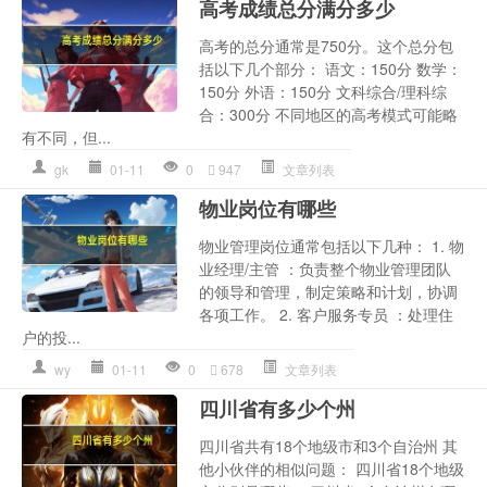
高考成绩总分满分多少
高考的总分通常是750分。这个总分包
括以下几个部分： 语文：150分 数学：
150分 外语：150分 文科综合/理科综
合：300分 不同地区的高考模式可能略
有不同，但...
gk
01-11
0
947
文章列表
物业岗位有哪些
物业管理岗位通常包括以下几种： 1. 物
业经理/主管 ：负责整个物业管理团队
的领导和管理，制定策略和计划，协调
各项工作。 2. 客户服务专员 ：处理住
户的投...
wy
01-11
0
678
文章列表
四川省有多少个州
四川省共有18个地级市和3个自治州 其
他小伙伴的相似问题： 四川省18个地级