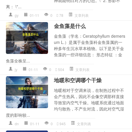
神就能明白对方的心思。\" 2. 形影不
离： \"...
gy
01-11
0
78
文章列表
金鱼藻是什么
金鱼藻（学名：Ceratophyllum demers
um L.）是属于金鱼藻科金鱼藻属的一
种多年生沉水草本植物。以下是关于金
鱼藻的一些详细信息： 形态特征 ：金
鱼藻全株呈...
jy
01-11
0
504
文章列表
地暖和空调哪个干燥
地暖相对于空调来说，在制热过程中不
会产生热风，因此不会像空调那样直接
导致室内空气干燥。地暖系统通过地面
均匀散热，不产生对流，因此对空气湿
度的影响较...
dn
01-11
0
945
文章列表