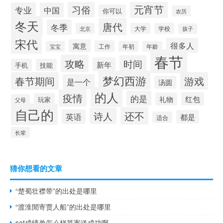
元宵节
习俗
专业
中国
你可以
农历
冬天
唐代
冬季
北京
大学
学校
孩子
宋代
很多人
寓意
工作
宝宝
年初
年龄
春节
攻略
时间
新年
手机
技能
梦幻西游
春节期间
游戏
是一个
汤圆
的人
疫情
的是
红包
礼物
玩家
父母
自己的
还不
诗人
英语
都是
适合
长辈
猜你想看的文章
“楚蜀壮襟带”的出处是哪里
“渡淮閒寄贾人船”的出处是哪里
sat成绩单怎么样算寄送成功啊