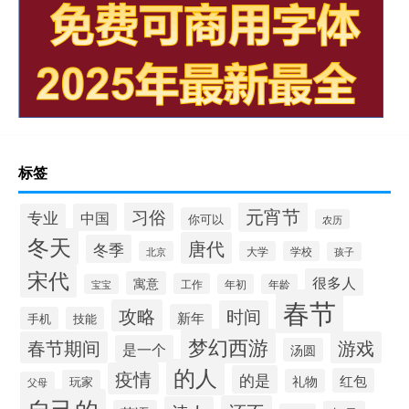
标签
元宵节
习俗
专业
中国
你可以
农历
冬天
唐代
冬季
北京
大学
学校
孩子
宋代
很多人
寓意
工作
宝宝
年初
年龄
春节
攻略
时间
新年
手机
技能
梦幻西游
春节期间
游戏
是一个
汤圆
的人
疫情
的是
红包
礼物
玩家
父母
自己的