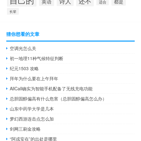
还不
诗人
英语
都是
适合
长辈
猜你想看的文章
空调光怎么关
初一地理11种气候特征判断
纪元1503 攻略
拜年为什么要在上午拜年
AllCall确实为智能手机配备了无线充电功能
总胆固醇偏高有什么危害（总胆固醇偏高怎么办）
山东中药学大学是几本
梦幻西游连击点怎么加
剑网三刷金攻略
“阿戎安在”的出处是哪里