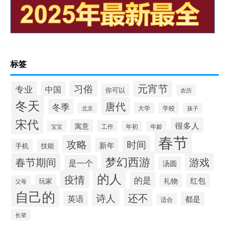
标签
元宵节
习俗
专业
中国
你可以
农历
冬天
唐代
冬季
北京
大学
学校
孩子
宋代
很多人
寓意
工作
宝宝
年初
年龄
春节
攻略
时间
新年
手机
技能
梦幻西游
春节期间
游戏
是一个
汤圆
的人
疫情
的是
红包
礼物
玩家
父母
自己的
还不
诗人
英语
都是
适合
长辈