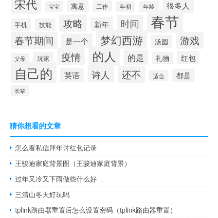
宋代
很多人
寓意
工作
宝宝
年初
年龄
春节
攻略
时间
新年
手机
技能
梦幻西游
春节期间
游戏
是一个
汤圆
的人
疫情
的是
红包
礼物
玩家
父母
自己的
还不
诗人
英语
都是
适合
长辈
猜你想看的文章
怎么看私信拜年讨红包记录
王骏迪家庭背景图（王骏迪家庭背景）
过年又冷又下雨做些什么好
三清山冬天好玩吗
tplink路由器重置后怎么设置密码（tplink路由器重置）