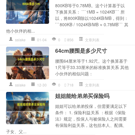
800KB等于0.78MB。这个计算基于以
下换算关系： ```1MB = 1024KB``` 所
以，将800KB除以1024KB/MB，得到：
```800KB / 1024KB/MB ≈ 0.78MB``` 其
他小伙伴的相...
sslake
01-04
0
856
文章列表
64cm腰围是多少尺寸
腰围64厘米等于1.92尺。这个换算基于
1尺等于33.33厘米的标准换算关系 其他
小伙伴的相似问题：
sslake
12-30
0
718
文章列表
姐姐能给弟弟买保险吗
姐姐可以给弟弟投保，但需要满足以下
条件： 1. 保险利益关系 ：根据《保险
法》规定，投保人与被保险人之间需要
有保险利益关系，这包括本人、配偶、
子女、父...