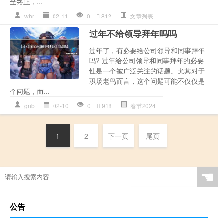
全终止，...
whr
02-11
0
812
文章列表
过年不给领导拜年吗吗
过年了，有必要给公司领导和同事拜年
吗? 过年给公司领导和同事拜年的必要
性是一个被广泛关注的话题。尤其对于
职场老鸟而言，这个问题可能不仅仅是
个问题，而...
gnb
02-10
0
918
春节2024
1
2
下一页
尾页
☚
公告