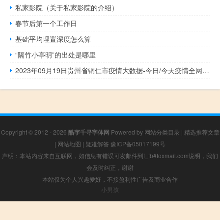
私家影院（关于私家影院的介绍）
春节后第一个工作日
基础平均埋置深度怎么算
“隔竹小亭明”的出处是哪里
2023年09月19日贵州省铜仁市疫情大数据-今日/今天疫情全网搜索最新实时消息动态情况通知播报
Copyright © 2012 - 2026
酷字千寻字体网
Powered by
网站分类目录
|
精选推荐文章
|
网站地图
|
疑难解答
豫ICP备05017199号
声明：本站内容来自互联网，如信息有错误可发邮件到f_fb#foxmail.com说明，我们
会及时纠正，谢谢
本站仅为个人兴趣爱好，不接盈利性广告及商业合作
小男孩