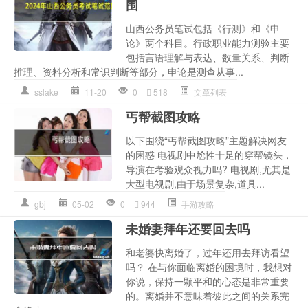
围
山西公务员笔试包括《行测》和《申
论》两个科目。行政职业能力测验主要
包括言语理解与表达、数量关系、判断
推理、资料分析和常识判断等部分，申论是测查从事...
sslake
11-20
0
518
文章列表
丐帮截图攻略
以下围绕“丐帮截图攻略”主题解决网友
的困惑 电视剧中尬性十足的穿帮镜头，
导演在考验观众视力吗? 电视剧,尤其是
大型电视剧,由于场景复杂,道具...
gbj
05-02
0
944
手游攻略
未婚妻拜年还要回去吗
和老婆快离婚了，过年还用去拜访看望
吗？ 在与你面临离婚的困境时，我想对
你说，保持一颗平和的心态是非常重要
的。离婚并不意味着彼此之间的关系完