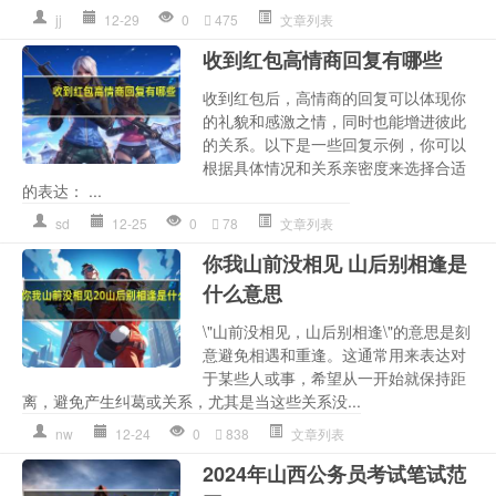
jj
12-29
0
475
文章列表
收到红包高情商回复有哪些
收到红包后，高情商的回复可以体现你
的礼貌和感激之情，同时也能增进彼此
的关系。以下是一些回复示例，你可以
根据具体情况和关系亲密度来选择合适
的表达： ...
sd
12-25
0
78
文章列表
你我山前没相见 山后别相逢是
什么意思
\"山前没相见，山后别相逢\"的意思是刻
意避免相遇和重逢。这通常用来表达对
于某些人或事，希望从一开始就保持距
离，避免产生纠葛或关系，尤其是当这些关系没...
nw
12-24
0
838
文章列表
2024年山西公务员考试笔试范