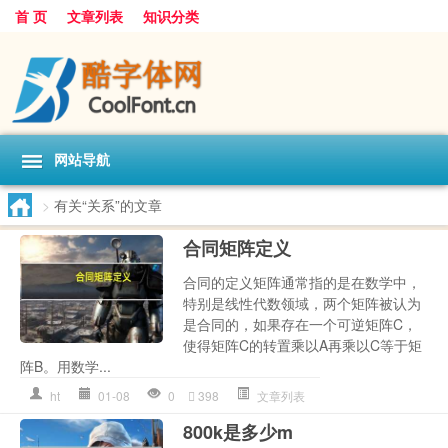
首 页
文章列表
知识分类
网站导航
>
有关“关系”的文章
合同矩阵定义
合同的定义矩阵通常指的是在数学中，
特别是线性代数领域，两个矩阵被认为
是合同的，如果存在一个可逆矩阵C，
使得矩阵C的转置乘以A再乘以C等于矩
阵B。用数学...
ht
01-08
0
398
文章列表
800k是多少m