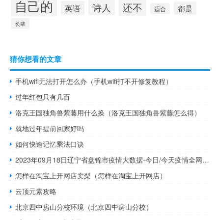
自己的
还不
诗人
英语
都是
适合
长辈
猜你想看的文章
手机wifi无法打开怎么办（手机wifi打不开修复教程）
过年红包只有几百
洛克王国独角兽紫藤用什么换（洛克王国独角兽紫藤怎么得）
就地过年提前回家好吗
如何快速记忆乘法口诀
2023年09月18日辽宁省盘锦市疫情大数据-今日/今天疫情全网搜索最新实时消息动态情况通知播报
怎样在淘宝上开网店卖梨（怎样在淘宝上开网店）
云顶元素攻略
北京四中房山分校环境（北京四中房山分校）