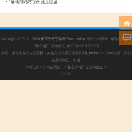
“瘿颈闹鸠鸽”的出处是哪里
Copyright © 2012 - 2026
酷字千寻字体网
Powered by
网站分类目录
|
精选推荐文章
|
网站地图
|
疑难解答
豫ICP备05017199号
声明：本站内容来自互联网，如信息有错误可发邮件到f_fb#foxmail.com说明，我们
会及时纠正，谢谢
本站仅为个人兴趣爱好，不接盈利性广告及商业合作
小男孩