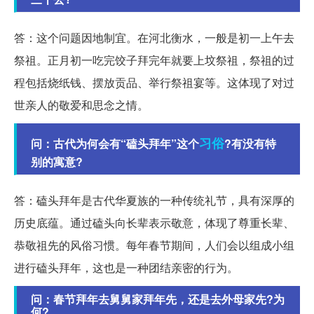
答：这个问题因地制宜。在河北衡水，一般是初一上午去
祭祖。正月初一吃完饺子拜完年就要上坟祭祖，祭祖的过
程包括烧纸钱、摆放贡品、举行祭祖宴等。这体现了对过
世亲人的敬爱和思念之情。
习俗
问：古代为何会有“磕头拜年”这个
?有没有特
别的寓意?
答：磕头拜年是古代华夏族的一种传统礼节，具有深厚的
历史底蕴。通过磕头向长辈表示敬意，体现了尊重长辈、
恭敬祖先的风俗习惯。每年春节期间，人们会以组成小组
进行磕头拜年，这也是一种团结亲密的行为。
问：春节拜年去舅舅家拜年先，还是去外母家先?为
何?