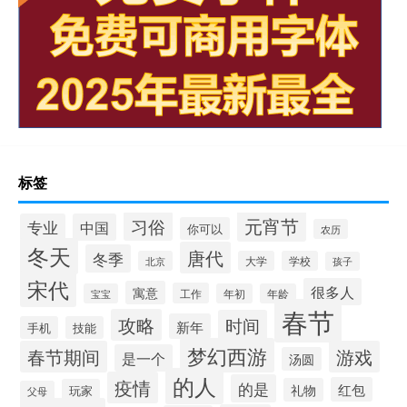
标签
元宵节
习俗
专业
中国
你可以
农历
冬天
唐代
冬季
北京
大学
学校
孩子
宋代
很多人
寓意
工作
宝宝
年初
年龄
春节
攻略
时间
新年
手机
技能
梦幻西游
春节期间
游戏
是一个
汤圆
的人
疫情
的是
红包
礼物
玩家
父母