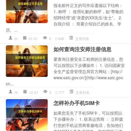
报名邮件正文的写作应遵循以下结构：
1. 称呼 ： 使用礼貌的称呼，如“尊敬的
招聘经理”或“亲爱的XX先生/女士”。 2.
自我介绍 ： 简要介绍自己的姓名、学
历、...
bl
01-01
0
948
文章列表
如何查询注安师注册信息
要查询注册安全工程师的注册信息，您
可以按照以下步骤操作： 1. 访问国家安
全生产监督管理总局官方网站：[http://
www.saic.gov.cn/](http://www.saic.gov.
cn...
rh
12-31
0
777
文章列表
怎样补办手机SIM卡
如果您丢失了手机SIM卡，可以按照以
下步骤补办： 1. 联系运营商 ： 立即拨
打您的手机运营商客服电话，告知他们