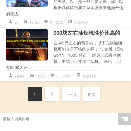
的关系。以下是一些回复示例，你可以
根据具体情况和关系亲密度来选择合适
的表达： ...
sd
12-25
0
72
文章列表
600块左右油烟机性价比高的
在600元左右的预算内，以下几款油烟
机可能会是不错的选择： 1. 创维（Sky
worth）Y603 特点 ：经典老式吸油烟
机，中式小尺寸排油烟机。 评论 ：已
有5000人评...
sslake
12-23
0
800
文章列表
1
2
下一页
尾页
☚