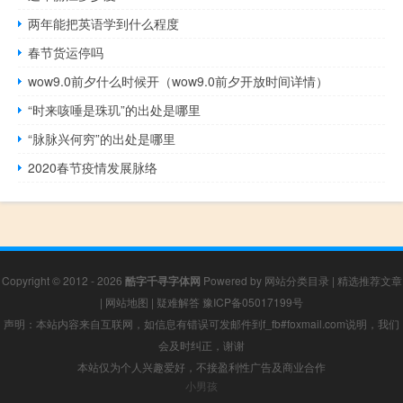
两年能把英语学到什么程度
春节货运停吗
wow9.0前夕什么时候开（wow9.0前夕开放时间详情）
“时来咳唾是珠玑”的出处是哪里
“脉脉兴何穷”的出处是哪里
2020春节疫情发展脉络
Copyright © 2012 - 2026
酷字千寻字体网
Powered by
网站分类目录
|
精选推荐文章
|
网站地图
|
疑难解答
豫ICP备05017199号
声明：本站内容来自互联网，如信息有错误可发邮件到f_fb#foxmail.com说明，我们
会及时纠正，谢谢
本站仅为个人兴趣爱好，不接盈利性广告及商业合作
小男孩