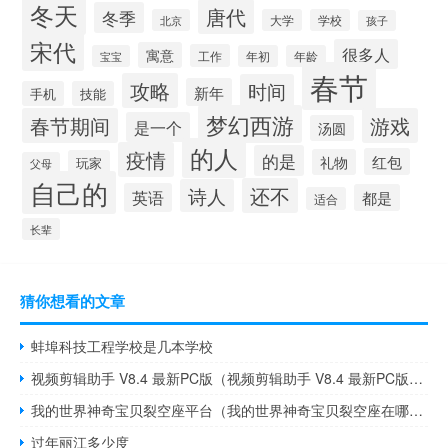
冬天
唐代
冬季
北京
大学
学校
孩子
宋代
很多人
寓意
工作
宝宝
年初
年龄
春节
攻略
时间
新年
手机
技能
梦幻西游
春节期间
游戏
是一个
汤圆
的人
疫情
的是
红包
礼物
玩家
父母
自己的
还不
诗人
英语
都是
适合
长辈
猜你想看的文章
蚌埠科技工程学校是几本学校
视频剪辑助手 V8.4 最新PC版（视频剪辑助手 V8.4 最新PC版功能简介）
我的世界神奇宝贝裂空座平台（我的世界神奇宝贝裂空座在哪刷）
过年丽江多少度