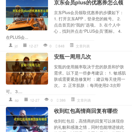
京东会员plus的优惠券怎么领
京东Plus会员领取优惠券的步骤如下：
1. 打开京东APP，登录您的账号。 2.
点击首页的“我的”选项。 3. 在个人中
心，找到并点击“PLUS会员”图标。 4.
在PLUS会...
jd
12-27
0
848
文章列表
安瓶一周用几次
安瓶的使用频率取决于您的肤质和护肤
需求。以下是一些参考建议： 1. 敏感肌
肤或需要紧急修复时 ：建议每天使用一
次。 2. 正常肌肤 ：每周使用2-3次即
可。 3....
ap
12-27
0
386
文章列表
收到红包高情商回复有哪些
收到红包后，高情商的回复可以体现你
的礼貌和感激之情，同时也能增进彼此