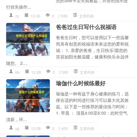
您的SIM卡丢失或被盗，并按照指示进
行挂失操作...
zy
12-30
0
936
文章列表
爸爸过生日写什么祝福语
爸爸生日时，您可以使用以下一些温馨
而具有创意的祝福语来表达您的爱和祝
福： 1. 亲爱的爸爸，生日快乐!愿您的
笑容如阳光般温暖，健康和快乐永远伴
随您。 2....
bb
12-28
0
590
文章列表
瑜伽什么时候练最好
瑜伽是一种有益于身心健康的练习，选
择合适的时间进行练习可以最大化其效
益。以下是一些推荐的最佳练习时间：
1. 早晨 ： 清晨4:00至6:00：此时空气
清新，环...
yg
12-28
0
400
文章列表