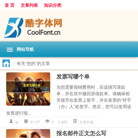
首 页
文章列表
知识分类
网站导航
>
有关“您的”的文章
发票写哪个单
当您需要报销费用时，应该填写请款
单，并在其中撤回原借款单。请确保相
关领导在发票上签字，并在发票的“经手
（办）人”处签字。然后，您可以使用该
发票进行报...
fp
01-07
0
485
文章列表
报名邮件正文怎么写