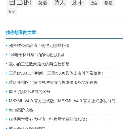
自己的
还不
诗人
英语
都是
适合
长辈
猜你想看的文章
如果被公司辞退了会得到哪些补偿
“风吼千林月华白”的出处是哪里
最小的三位数乘最大的两位数积是
三星i9500上市时间（三星i9500具体上市时间及价格）
重庆开州区可提供福玛特清洁机维修服务地址在哪
0591是哪个城市的区号
MSXML V4.0 官方正式版（MSXML V4.0 官方正式版功能简介）
dota高阶攻略
征兵网学费补偿申请（征兵网学费补偿代偿）
鞋王是什么牌子的鞋