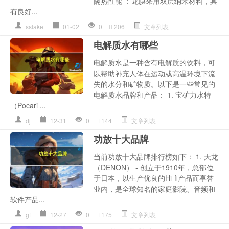
隔热性能 ：龙膜采用双层纳米材料，具
有良好...
sslake
01-02
0
206
文章列表
电解质水有哪些
电解质水是一种含有电解质的饮料，可
以帮助补充人体在运动或高温环境下流
失的水分和矿物质。以下是一些常见的
电解质水品牌和产品： 1. 宝矿力水特
（Pocari ...
dj
12-31
0
144
文章列表
功放十大品牌
当前功放十大品牌排行榜如下： 1. 天龙
（DENON） - 创立于1910年，总部位
于日本，以生产优良的Hi-fi产品而享誉
业内，是全球知名的家庭影院、音频和
软件产品...
gf
12-27
0
175
文章列表