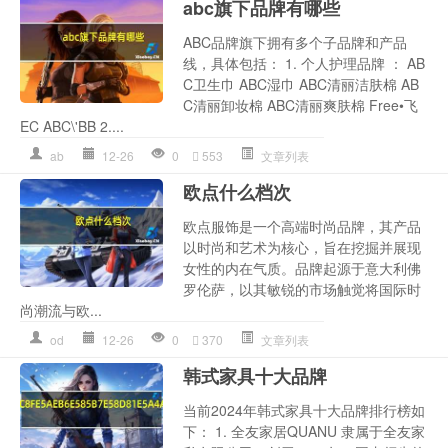
abc旗下品牌有哪些
ABC品牌旗下拥有多个子品牌和产品
线，具体包括： 1. 个人护理品牌 ： AB
C卫生巾 ABC湿巾 ABC清丽洁肤棉 AB
C清丽卸妆棉 ABC清丽爽肤棉 Free•飞
EC ABC\'BB 2....
ab
12-26
0
553
文章列表
欧点什么档次
欧点服饰是一个高端时尚品牌，其产品
以时尚和艺术为核心，旨在挖掘并展现
女性的内在气质。品牌起源于意大利佛
罗伦萨，以其敏锐的市场触觉将国际时
尚潮流与欧...
od
12-26
0
370
文章列表
韩式家具十大品牌
当前2024年韩式家具十大品牌排行榜如
下： 1. 全友家居QUANU 隶属于全友家