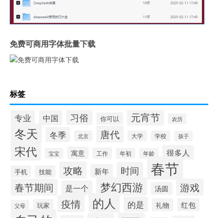
免费可商用字体批量下载
标签
元宵节
习俗
专业
中国
你可以
农历
冬天
唐代
冬季
北京
大学
学校
孩子
宋代
很多人
寓意
工作
宝宝
年初
年龄
春节
攻略
时间
新年
手机
技能
梦幻西游
春节期间
游戏
是一个
汤圆
的人
疫情
的是
红包
礼物
玩家
父母