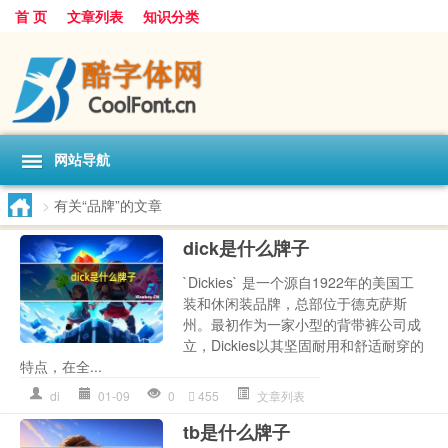
首 页
文章列表
知识分类
网站导航
>
有关“品牌”的文章
dick是什么牌子
`Dickies` 是一个源自1922年的美国工
装和休闲装品牌，总部位于德克萨斯
州。最初作为一家小型的背带裤公司成
立，Dickies以其坚固耐用和舒适耐穿的
特点，在全...
di
01-09
0
455
文章列表
tb是什么牌子