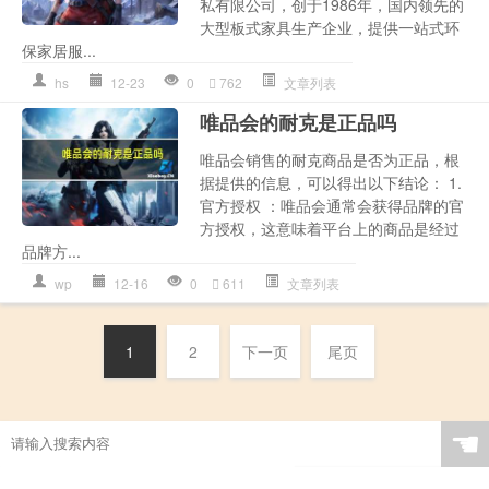
私有限公司，创于1986年，国内领先的
大型板式家具生产企业，提供一站式环
保家居服...
hs
12-23
0
762
文章列表
唯品会的耐克是正品吗
唯品会销售的耐克商品是否为正品，根
据提供的信息，可以得出以下结论： 1.
官方授权 ：唯品会通常会获得品牌的官
方授权，这意味着平台上的商品是经过
品牌方...
wp
12-16
0
611
文章列表
1
2
下一页
尾页
☚