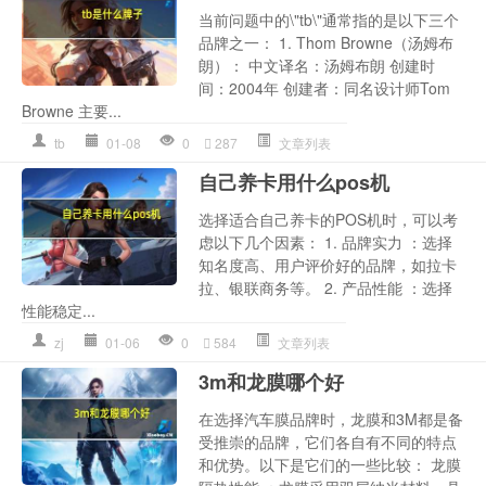
当前问题中的\"tb\"通常指的是以下三个
品牌之一： 1. Thom Browne（汤姆布
朗）： 中文译名：汤姆布朗 创建时
间：2004年 创建者：同名设计师Tom
Browne 主要...
tb
01-08
0
287
文章列表
自己养卡用什么pos机
选择适合自己养卡的POS机时，可以考
虑以下几个因素： 1. 品牌实力 ：选择
知名度高、用户评价好的品牌，如拉卡
拉、银联商务等。 2. 产品性能 ：选择
性能稳定...
zj
01-06
0
584
文章列表
3m和龙膜哪个好
在选择汽车膜品牌时，龙膜和3M都是备
受推崇的品牌，它们各自有不同的特点
和优势。以下是它们的一些比较： 龙膜