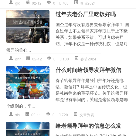
gld
02-12
0
768
春节2024
过年去老公厂里吃饭好吗
国企过年有没有必要去领导家拜年？ 国
企过年去不去领导家拜年取决于上下级
关系，如果关系不错，可以考虑去拜
访。拜年不仅是一种传统礼仪，也是对
领导的关心...
gnr
02-12
0
130
春节2024
什么时间给领导发拜年微信
春节给领导拜年是登门拜年好还是电
话、微信好? 拜年是中国传统文化，也
是礼尚往来的重要环节。关于给领导拜
年是很有学问的，关键是这位领导是哪
个级别的，平...
sls
02-11
0
720
文章列表
给老领导拜年的信息怎么发