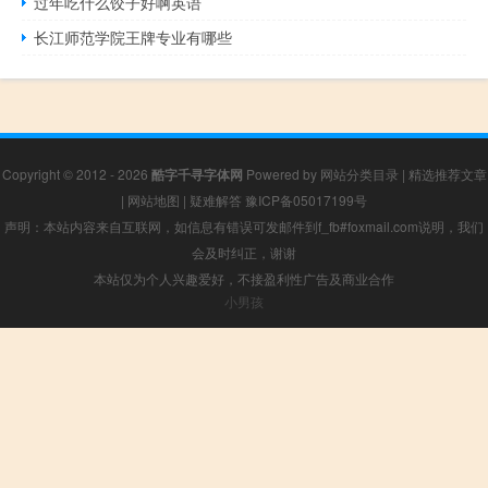
过年吃什么饺子好啊英语
长江师范学院王牌专业有哪些
Copyright © 2012 - 2026
酷字千寻字体网
Powered by
网站分类目录
|
精选推荐文章
|
网站地图
|
疑难解答
豫ICP备05017199号
声明：本站内容来自互联网，如信息有错误可发邮件到f_fb#foxmail.com说明，我们
会及时纠正，谢谢
本站仅为个人兴趣爱好，不接盈利性广告及商业合作
小男孩