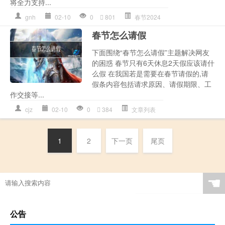
将全力支持...
gnh
02-10
0
801
春节2024
春节怎么请假
下面围绕“春节怎么请假”主题解决网友
的困惑 春节只有6天休息2天假应该请什
么假 在我国若是需要在春节请假的,请
假条内容包括请求原因、请假期限、工
作交接等...
cjz
02-10
0
384
文章列表
1
2
下一页
尾页
☚
公告