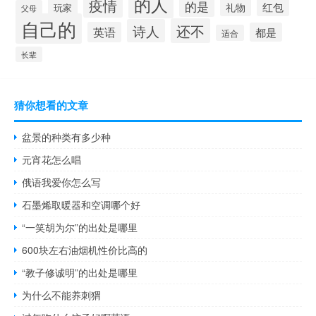
的人
疫情
的是
红包
礼物
玩家
父母
自己的
还不
诗人
英语
都是
适合
长辈
猜你想看的文章
盆景的种类有多少种
元宵花怎么唱
俄语我爱你怎么写
石墨烯取暖器和空调哪个好
“一笑胡为尔”的出处是哪里
600块左右油烟机性价比高的
“教子修诚明”的出处是哪里
为什么不能养刺猬