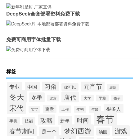
DeepSeek全套部署资料免费下载
免费可商用字体批量下载
标签
元宵节
习俗
专业
中国
你可以
农历
冬天
唐代
冬季
北京
大学
学校
孩子
宋代
很多人
寓意
工作
宝宝
年初
年龄
春节
攻略
时间
新年
手机
技能
梦幻西游
春节期间
游戏
是一个
汤圆