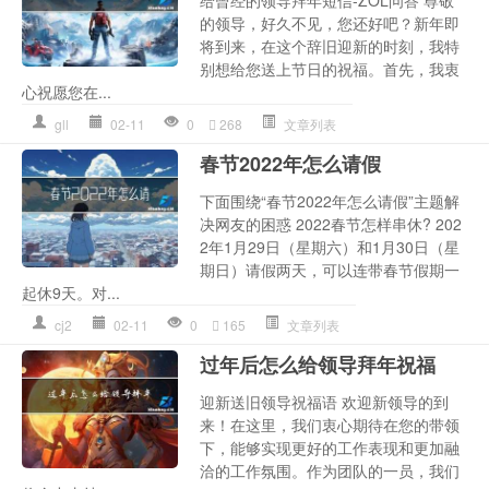
给曾经的领导拜年短信-ZOL问答 尊敬
的领导，好久不见，您还好吧？新年即
将到来，在这个辞旧迎新的时刻，我特
别想给您送上节日的祝福。首先，我衷
心祝愿您在...
gll
02-11
0
268
文章列表
春节2022年怎么请假
下面围绕“春节2022年怎么请假”主题解
决网友的困惑 2022春节怎样串休? 202
2年1月29日（星期六）和1月30日（星
期日）请假两天，可以连带春节假期一
起休9天。对...
cj2
02-11
0
165
文章列表
过年后怎么给领导拜年祝福
迎新送旧领导祝福语 欢迎新领导的到
来！在这里，我们衷心期待在您的带领
下，能够实现更好的工作表现和更加融
洽的工作氛围。作为团队的一员，我们