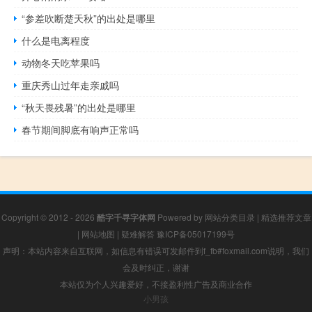
“参差吹断楚天秋”的出处是哪里
什么是电离程度
动物冬天吃苹果吗
重庆秀山过年走亲戚吗
“秋天畏残暑”的出处是哪里
春节期间脚底有响声正常吗
Copyright © 2012 - 2026
酷字千寻字体网
Powered by
网站分类目录
|
精选推荐文章
|
网站地图
|
疑难解答
豫ICP备05017199号
声明：本站内容来自互联网，如信息有错误可发邮件到f_fb#foxmail.com说明，我们
会及时纠正，谢谢
本站仅为个人兴趣爱好，不接盈利性广告及商业合作
小男孩