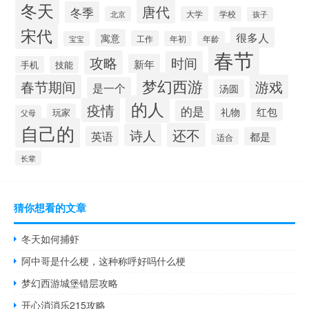
冬天
唐代
冬季
北京
大学
学校
孩子
宋代
很多人
寓意
工作
宝宝
年初
年龄
春节
攻略
时间
新年
手机
技能
梦幻西游
春节期间
游戏
是一个
汤圆
的人
疫情
的是
红包
礼物
玩家
父母
自己的
还不
诗人
英语
都是
适合
长辈
猜你想看的文章
冬天如何捕虾
阿中哥是什么梗，这种称呼好吗什么梗
梦幻西游城堡错层攻略
开心消消乐215攻略