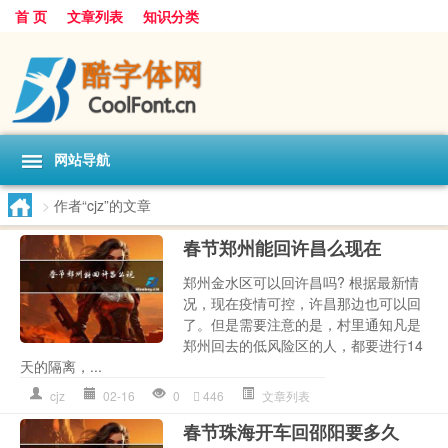
首 页
文章列表
知识分类
网站导航
>
作者“cjz”的文章
春节郑州能回许昌么现在
郑州金水区可以回许昌吗? 根据最新情
况，现在疫情可控，许昌那边也可以回
了。但是需要注意的是，村里通知凡是
郑州回去的低风险区的人，都要进行14
天的隔离，...
cjz
02-16
0
446
文章列表
春节珠海开车回邵阳要多久