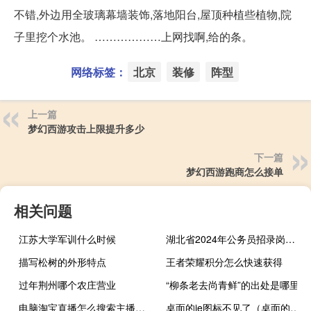
不错,外边用全玻璃幕墙装饰,落地阳台,屋顶种植些植物,院
子里挖个水池。 ………………上网找啊,给的条。
网络标签：
北京
装修
阵型
上一篇
梦幻西游攻击上限提升多少
下一篇
梦幻西游跑商怎么接单
相关问题
江苏大学军训什么时候
湖北省2024年公务员招录岗位查询
描写松树的外形特点
王者荣耀积分怎么快速获得
过年荆州哪个农庄营业
“柳条老去尚青鲜”的出处是哪里
电脑淘宝直播怎么搜索主播号（电脑淘宝直播怎么搜索主播）
桌面的ie图标不见了（桌面的ie图标删不掉）