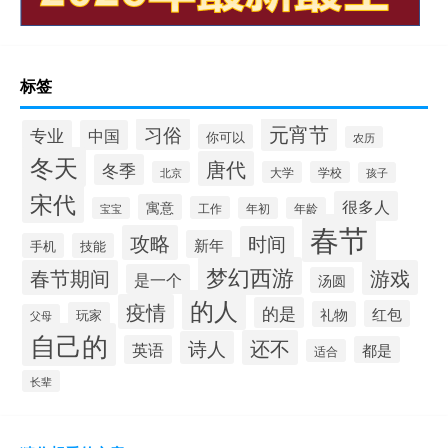
标签
元宵节
习俗
专业
中国
你可以
农历
冬天
唐代
冬季
北京
大学
学校
孩子
宋代
很多人
寓意
工作
宝宝
年初
年龄
春节
攻略
时间
新年
手机
技能
梦幻西游
春节期间
游戏
是一个
汤圆
的人
疫情
的是
红包
礼物
玩家
父母
自己的
还不
诗人
英语
都是
适合
长辈