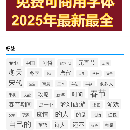
标签
元宵节
习俗
专业
中国
你可以
农历
冬天
唐代
冬季
北京
大学
学校
孩子
宋代
很多人
寓意
工作
宝宝
年初
年龄
春节
攻略
时间
新年
手机
技能
梦幻西游
春节期间
游戏
是一个
汤圆
的人
疫情
的是
红包
礼物
玩家
父母
自己的
还不
诗人
英语
都是
适合