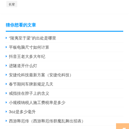
长辈
猜你想看的文章
“陵夷至于梁”的出处是哪里
平板电脑尺寸如何计算
抖音王老大多大年纪
进隧道开什么灯
安捷伦科技最新方案（安捷伦科技）
春节期间车牌新规定几天
戒指挂在脖子上的含义
小规模纳税人施工费税率是多少
3oz是多少毫升
西游释厄传（西游释厄传群魔乱舞出招表）