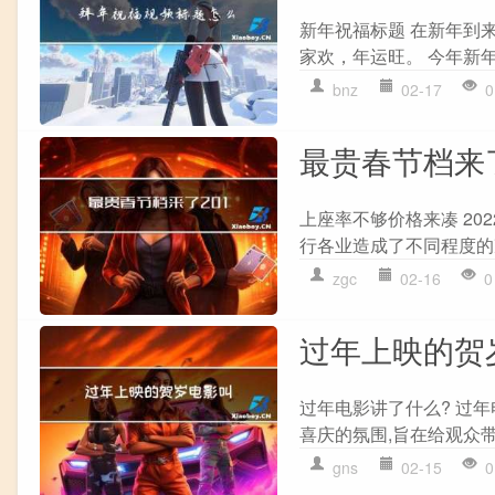
新年祝福标题 在新年到
家欢，年运旺。 今年新年
bnz
02-17
0
最贵春节档来了
上座率不够价格来凑 20
行各业造成了不同程度的
zgc
02-16
0
过年上映的贺
过年电影讲了什么? 过
喜庆的氛围,旨在给观众带
gns
02-15
0