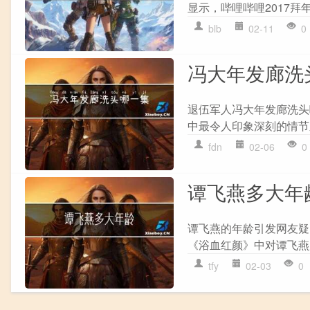
显示，哔哩哔哩2017拜
blb
02-11
0
冯大年发廊洗
退伍军人冯大年发廊洗头
中最令人印象深刻的情节
fdn
02-06
0
谭飞燕多大年
谭飞燕的年龄引发网友疑
《浴血红颜》中对谭飞燕所
tfy
02-03
0