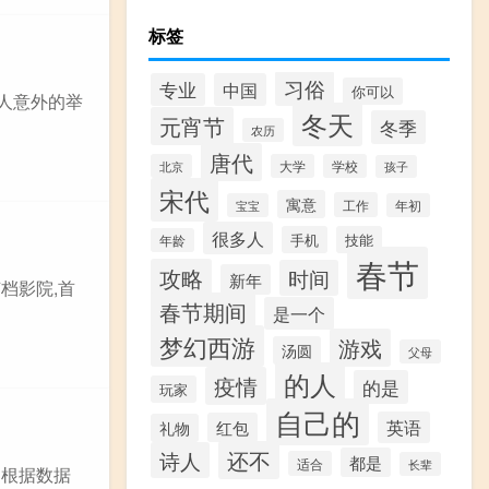
标签
习俗
专业
中国
你可以
人意外的举
冬天
元宵节
冬季
农历
唐代
北京
大学
学校
孩子
宋代
寓意
工作
宝宝
年初
很多人
手机
技能
年龄
春节
攻略
时间
新年
档影院,首
春节期间
是一个
梦幻西游
游戏
汤圆
父母
的人
疫情
的是
玩家
自己的
英语
红包
礼物
还不
诗人
都是
适合
长辈
 根据数据