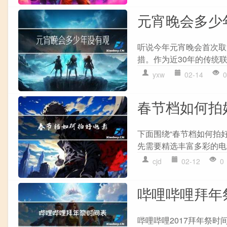
元宵晚会多少
听说今年元宵晚会首次取
措。作为近30年的传统联
yxw
02-14
0
春节档如何拍
下面围绕“春节档如何拍
先需要精选丰富多彩的电影
cjd
02-12
0
哔哩哔哩拜年
哔哩哔哩2017拜年祭时