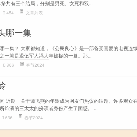
年祭共有三个结局，分别是男死、女死和双...
454
文章列表
头哪一集
哪一集？ 大家都知道，《公民良心》是一部备受喜爱的电视连
之一就是退伍军人冯大年被捉的一幕。那...
986
春节2024
龄
问 近期，关于谭飞燕的年龄成为网友们热议的话题。许多观众
饰演的三太太的扮演者身份产生了困惑。 ...
636
春节2024