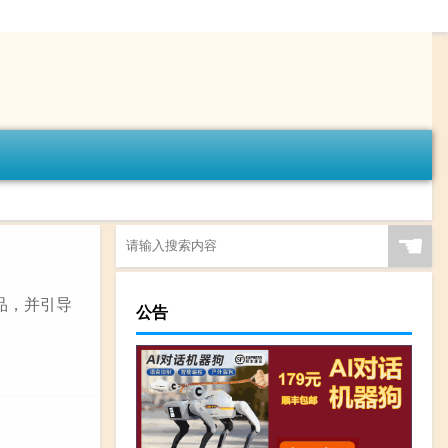
☚
品，并引导
公告