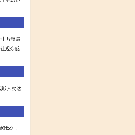
片中片酬最
作让观众感
观影人次达
地球2》、