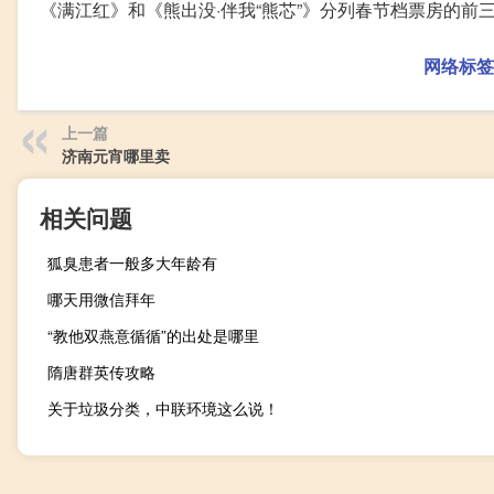
《满江红》和《熊出没·伴我“熊芯”》分列春节档票房的前
网络标签
上一篇
济南元宵哪里卖
相关问题
狐臭患者一般多大年龄有
哪天用微信拜年
“教他双燕意循循”的出处是哪里
隋唐群英传攻略
关于垃圾分类，中联环境这么说！