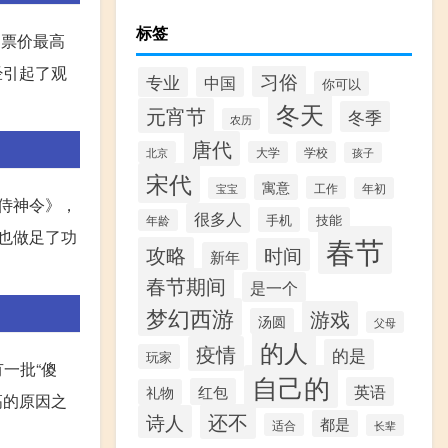
标签
均票价最高
经引起了观
习俗
专业
中国
你可以
冬天
元宵节
冬季
农历
唐代
北京
大学
学校
孩子
宋代
寓意
工作
宝宝
年初
侍神令》，
很多人
手机
技能
年龄
也做足了功
春节
攻略
时间
新年
春节期间
是一个
梦幻西游
游戏
汤圆
父母
的人
疫情
的是
玩家
一批“傻
自己的
英语
红包
礼物
高的原因之
还不
诗人
都是
适合
长辈