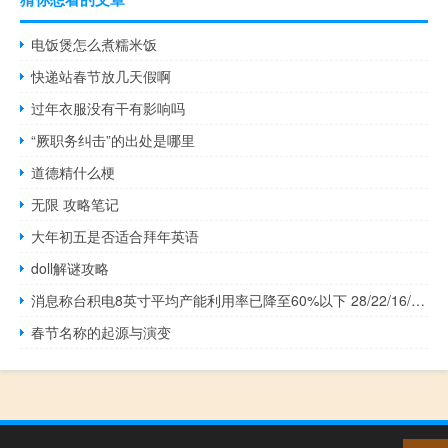
电饭煲怎么煮糯米饭
快递站春节放几天假啊
过年衣服没有干有影响吗
“厥职务纠击”的出处是哪里
道德精什么梗
无限 攻略笔记
大年初五是否适合拜年英语
doll解谜攻略
消息称台积电8英寸平均产能利用率已降至60%以下 28/22/16/12nm降价10%
春节名称的起源与演变