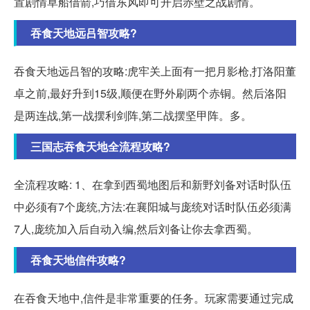
置剧情草船借箭,巧借东风即可开启赤壁之战剧情。
吞食天地远吕智攻略?
吞食天地远吕智的攻略:虎牢关上面有一把月影枪,打洛阳董
卓之前,最好升到15级,顺便在野外刷两个赤铜。然后洛阳
是两连战,第一战摆利剑阵,第二战摆坚甲阵。多。
三国志吞食天地全流程攻略?
全流程攻略: 1、在拿到西蜀地图后和新野刘备对话时队伍
中必须有7个庞统,方法:在襄阳城与庞统对话时队伍必须满
7人,庞统加入后自动入编,然后刘备让你去拿西蜀。
吞食天地信件攻略?
在吞食天地中,信件是非常重要的任务。玩家需要通过完成