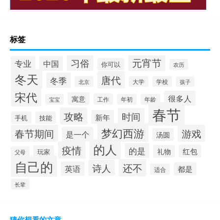
标签
元宵节
习俗
专业
中国
你可以
农历
冬天
唐代
冬季
北京
大学
学校
孩子
宋代
很多人
寓意
工作
宝宝
年初
年龄
春节
攻略
时间
新年
手机
技能
梦幻西游
春节期间
游戏
是一个
汤圆
的人
疫情
的是
红包
礼物
玩家
父母
自己的
还不
诗人
英语
都是
适合
长辈
猜你想看的文章