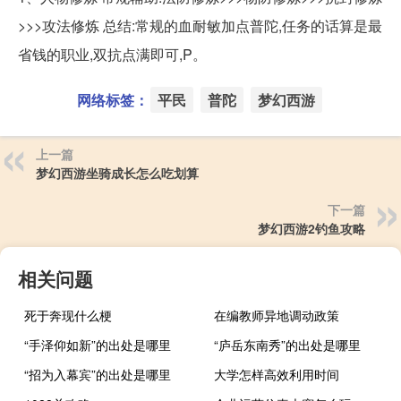
>>>攻法修炼 总结:常规的血耐敏加点普陀,任务的话算是最
省钱的职业,双抗点满即可,P。
网络标签：
平民
普陀
梦幻西游
上一篇
梦幻西游坐骑成长怎么吃划算
下一篇
梦幻西游2钓鱼攻略
相关问题
死于奔现什么梗
在编教师异地调动政策
“手泽仰如新”的出处是哪里
“庐岳东南秀”的出处是哪里
“招为入幕宾”的出处是哪里
大学怎样高效利用时间