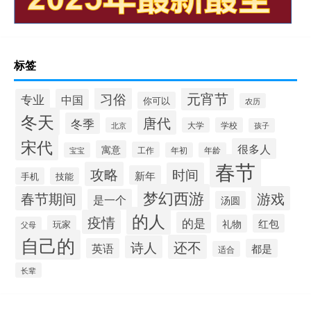
标签
元宵节
习俗
专业
中国
你可以
农历
冬天
唐代
冬季
北京
大学
学校
孩子
宋代
很多人
寓意
工作
宝宝
年初
年龄
春节
攻略
时间
新年
手机
技能
梦幻西游
春节期间
游戏
是一个
汤圆
的人
疫情
的是
红包
礼物
玩家
父母
自己的
还不
诗人
英语
都是
适合
长辈