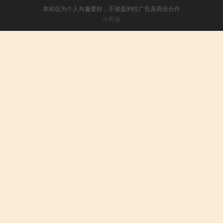
本站仅为个人兴趣爱好，不接盈利性广告及商业合作
小男孩