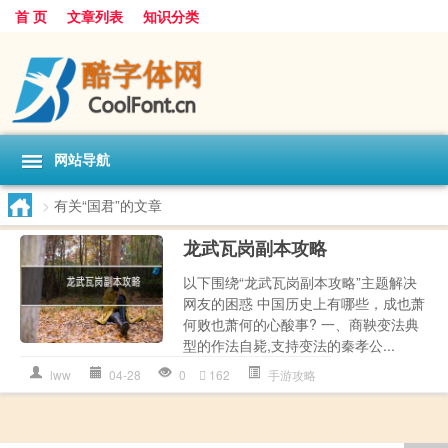
首 页
文章列表
知识分类
网站导航
>
有关“国君”的文章
龙武瓦岗副本攻略
以下围绕“龙武瓦岗副本攻略”主题解决
网友的困惑 中国历史上有哪些，成也萧
何败也萧何的心酸事? 一、商鞅变法典
型的作法自毙,支持变法的秦孝公...
lww
04-28
0
162
手游攻略