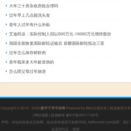
大年三十房东收房租合理吗
过年早上几点能洗头发
老年人过年有什么补贴
艾迪药业：实际控制人拟以500万元-10000万元增持股份
我国全面恢复国际邮轮运输后 首艘国际邮轮抵达三亚
过年怎么保存鲜虾肉
老年痴呆多大年龄发病的
怎么陪父母过年旅游
Copyright © 2012 - 2026
酷字千寻字体网
Powered by
网站分类目录
|
精选推荐文章
|
网站地图
|
疑难解答
豫ICP备05017199号
声明：本站内容来自互联网，如信息有错误可发邮件到f_fb#foxmail.com说明，我们
会及时纠正，谢谢