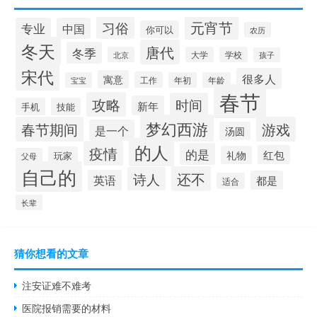
元宵节
习俗
专业
中国
你可以
农历
冬天
唐代
冬季
北京
大学
学校
孩子
宋代
很多人
寓意
工作
宝宝
年初
年龄
春节
攻略
时间
新年
手机
技能
梦幻西游
春节期间
游戏
是一个
汤圆
的人
疫情
的是
红包
礼物
玩家
父母
自己的
还不
诗人
英语
都是
适合
长辈
猜你想看的文章
注安证难不难考
医院报销需要的材料