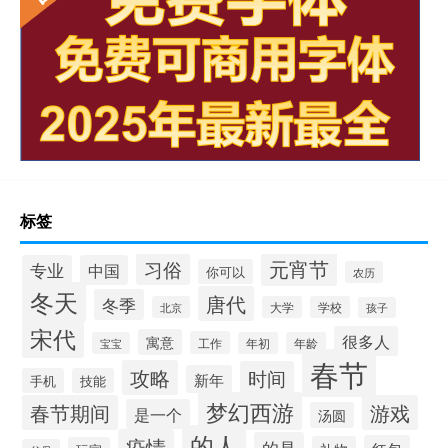
标签
元宵节
习俗
专业
中国
你可以
农历
冬天
唐代
冬季
北京
大学
学校
孩子
宋代
很多人
寓意
工作
宝宝
年初
年龄
春节
攻略
时间
新年
手机
技能
梦幻西游
春节期间
游戏
是一个
汤圆
的人
疫情
的是