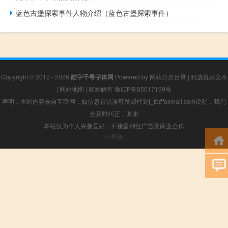
蓝色古堡探索事件人物介绍（蓝色古堡探索事件）
Copyright © 2012 - 2026
酷字千寻字体网
Powered by
网站分类目录
|
精选推荐文章
|
网站地图
|
疑难解答
豫ICP备05017199号
声明：本站内容来自互联网，如信息有错误可发邮件到f_fb#foxmail.com说明，我们
会及时纠正，谢谢
本站仅为个人兴趣爱好，不接盈利性广告及商业合作
小男孩