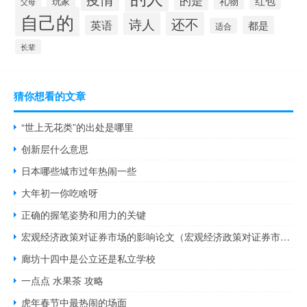
红包
礼物
玩家
父母
自己的
还不
诗人
英语
都是
适合
长辈
猜你想看的文章
“世上无花类”的出处是哪里
创新层什么意思
日本哪些城市过年热闹一些
大年初一你吃啥呀
正确的握笔姿势和用力的关键
宏观经济政策对证券市场的影响论文（宏观经济政策对证券市场的影响）
廊坊十四中是公立还是私立学校
一点点 水果茶 攻略
虎年春节中最热闹的场面