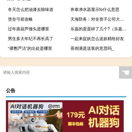
冬天怎么把油漆去除味道
奔泰净水器显示fo什么意思
堡垒弓箭攻略
天海防务：对全资子公司大津重工增资约2.73亿元
过年蒸葫芦馒头是哪里
乐嘉的蛋蛋碎了几个?（乐嘉录节目时为什么会睾丸破裂）
男生多大年纪不再长高了
一起来捉妖怎么送妖精给好友
“祼鬯严洁”的出处是哪里
茶倒满是送客的意思吗_
☚
公告