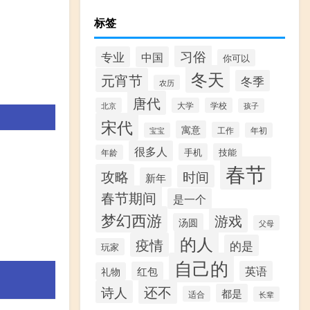
标签
习俗
专业
中国
你可以
冬天
元宵节
冬季
农历
唐代
北京
大学
学校
孩子
宋代
寓意
工作
宝宝
年初
很多人
手机
技能
年龄
春节
攻略
时间
新年
春节期间
是一个
梦幻西游
游戏
汤圆
父母
的人
疫情
的是
玩家
自己的
英语
红包
礼物
还不
诗人
都是
适合
长辈