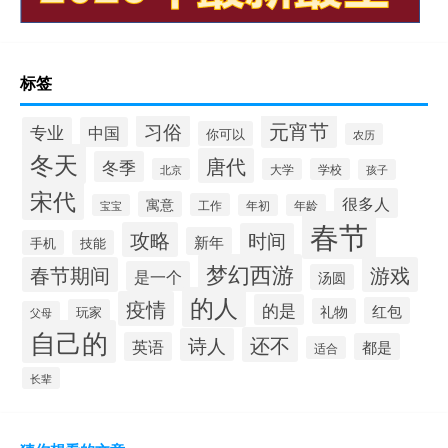
标签
元宵节
习俗
专业
中国
你可以
农历
冬天
唐代
冬季
北京
大学
学校
孩子
宋代
很多人
寓意
工作
宝宝
年初
年龄
春节
攻略
时间
新年
手机
技能
梦幻西游
春节期间
游戏
是一个
汤圆
的人
疫情
的是
红包
礼物
玩家
父母
自己的
还不
诗人
英语
都是
适合
长辈