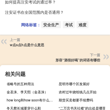
如何提高注安考试的通过率？
注安证书在全国范围内是否通用？
网络标签：
安全生产
考试
难度
上一篇
w点s点h点是什么意思
下一篇
形容“酒很好喝”的词语有哪些
相关问题
省略号的五种用法
昆明市哪个区发展好
金圣洙、李天熙（金圣洙）
农村过年烧纸钱几点开始
how long和how soon有什么区别
期货买卖都要手续费吗
冬天爬长城要穿什么鞋
“二万言书关社稷”的出处是哪里