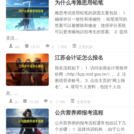
为什么考雅思用铅笔
雅思考试使用铅笔的原因主要包括： 1.
确保评分一致性和准确性 ：铅笔填写的
答案可以被擦除和修改，使得评分系统
可以更准确地识别考生的答案。 2. 提供
灵活...
ws
12-31
0
350
文章列表
江苏会计证怎么报名
报名流程如下： 1. 访问全国会计资格评
价网（http://kzp.mof.gov.cn/）。 2. 注
册或登录账号。 3. 点击主页的“网上报
名”。 4. 填写个人资料，包括个人信
息、...
js
12-29
0
185
文章列表
公共营养师报考流程
公共营养师的报考流程通常包括以下几
个步骤： 1. 选择培训机构 ：由于公共