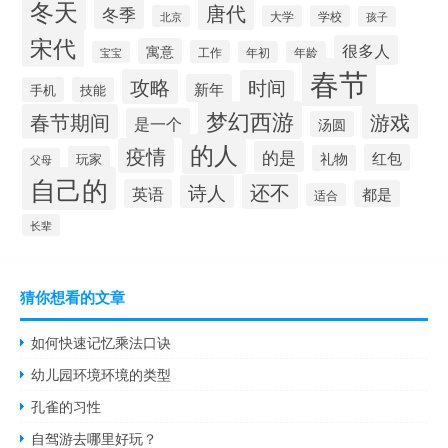
冬天
唐代
冬季
北京
大学
学校
孩子
宋代
很多人
寓意
工作
宝宝
年初
年龄
春节
攻略
时间
新年
手机
技能
梦幻西游
春节期间
游戏
是一个
汤圆
的人
疫情
的是
红包
礼物
玩家
父母
自己的
还不
诗人
英语
都是
适合
长辈
猜你想看的文章
如何快速记忆乘法口诀
幼儿园环境环境的类型
孔雀的习性
自驾游去哪里好玩？