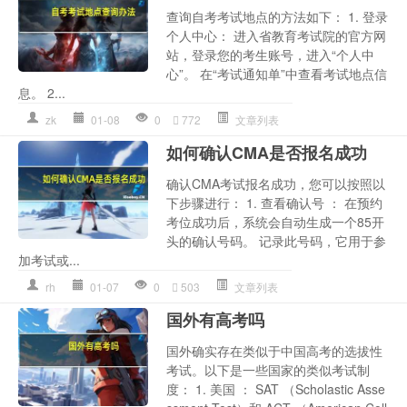
查询自考考试地点的方法如下： 1. 登录
个人中心： 进入省教育考试院的官方网
站，登录您的考生账号，进入“个人中
心”。 在“考试通知单”中查看考试地点信
息。 2...
zk
01-08
0
772
文章列表
如何确认CMA是否报名成功
确认CMA考试报名成功，您可以按照以
下步骤进行： 1. 查看确认号 ： 在预约
考位成功后，系统会自动生成一个85开
头的确认号码。 记录此号码，它用于参
加考试或...
rh
01-07
0
503
文章列表
国外有高考吗
国外确实存在类似于中国高考的选拔性
考试。以下是一些国家的类似考试制
度： 1. 美国 ： SAT （Scholastic Asse