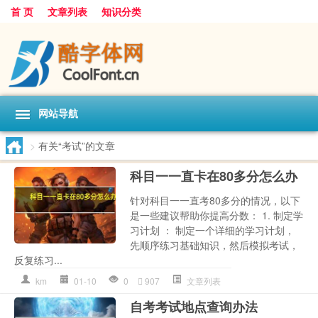
首 页
文章列表
知识分类
网站导航
>
有关“考试”的文章
科目一一直卡在80多分怎么办
针对科目一一直考80多分的情况，以下
是一些建议帮助你提高分数： 1. 制定学
习计划 ： 制定一个详细的学习计划，
先顺序练习基础知识，然后模拟考试，
反复练习...
km
01-10
0
907
文章列表
自考考试地点查询办法