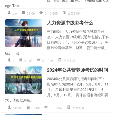
ssment Test）和 ACT （American Coll
ege Test...
gw
01-06
0
505
文章列表
人力资源中级都考什么
当前问题：人力资源中级考试都考什
么？ 人力资源中级考试通常包括以下科
目和内容： 1. 《经济基础知识》 ： 考
察对经济学基础、财政、货币与金融、
统计、会...
rl
01-03
0
26
文章列表
2024年公共营养师考试的时间
2024年公共营养师的报考时间如下：
报名时间为2024年2月、5月、8月、11
月。 考试时间安排在2024年3月、6
月、9月、12月。 具体的报名流程和要
求，请根据您所...
sslake
01-02
0
557
文章列表