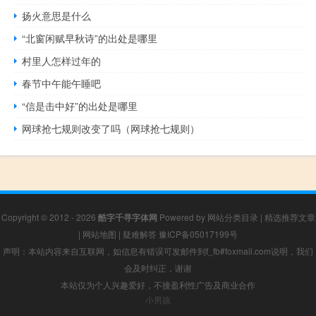
扬火意思是什么
“北窗闲赋早秋诗”的出处是哪里
村里人怎样过年的
春节中午能午睡吧
“信是击中好”的出处是哪里
网球抢七规则改变了吗（网球抢七规则）
Copyright © 2012 - 2026
酷字千寻字体网
Powered by
网站分类目录
|
精选推荐文章
|
网站地图
|
疑难解答
豫ICP备05017199号
声明：本站内容来自互联网，如信息有错误可发邮件到f_fb#foxmail.com说明，我们
会及时纠正，谢谢
本站仅为个人兴趣爱好，不接盈利性广告及商业合作
小男孩