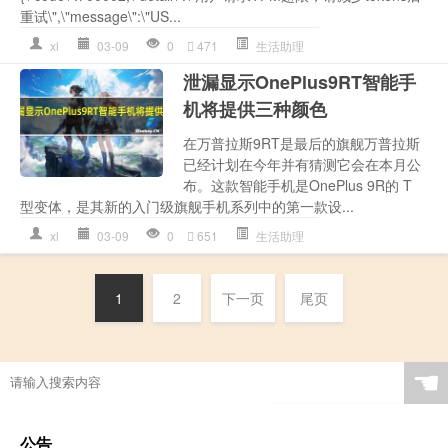
重试\",\"message\":\"US...
xl
03-09
0
471
生活助理
泄漏显示OnePlus9RT智能手
机将提供三种颜色
在万普拉斯9RT是最后的旗舰万普拉斯
已经计划在今年并有猜测它会在本月公
布。这款智能手机是OnePlus 9R的 T
型变体，是其新的入门级旗舰手机系列中的第一款设...
xl
03-09
0
651
生活助理
1
2
下一页
尾页
☚
公告