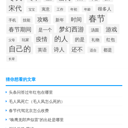
宋代
很多人
寓意
工作
宝宝
年初
年龄
春节
攻略
时间
新年
手机
技能
梦幻西游
春节期间
游戏
是一个
汤圆
的人
疫情
的是
红包
礼物
玩家
父母
自己的
还不
诗人
英语
都是
适合
长辈
猜你想看的文章
头条问答过年红包在哪里
毛人凤死亡（毛人凤怎么死的）
春节代驾北京怎么收费
“唤鹰羌郎声似雷”的出处是哪里