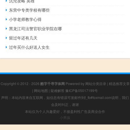
沉沦攻略 英雄
东营中专类学校有哪些
小学老师教学心得
黑龙江司法警官职业学院在哪
留过年还有几天
过年买什么好送人女生
Copyright © 2012 - 2026
酷字千寻字体网
Powered by
网站分类目录
|
精选推荐文章
|
网站地图
|
疑难解答
豫ICP备05017199号
声明：本站内容来自互联网，如信息有错误可发邮件到f_fb#foxmail.com说明，我们
会及时纠正，谢谢
本站仅为个人兴趣爱好，不接盈利性广告及商业合作
小男孩