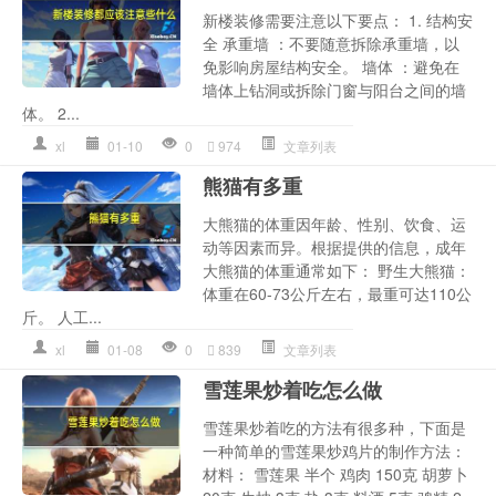
新楼装修需要注意以下要点： 1. 结构安
全 承重墙 ：不要随意拆除承重墙，以
免影响房屋结构安全。 墙体 ：避免在
墙体上钻洞或拆除门窗与阳台之间的墙
体。 2...
xl
01-10
0
974
文章列表
熊猫有多重
大熊猫的体重因年龄、性别、饮食、运
动等因素而异。根据提供的信息，成年
大熊猫的体重通常如下： 野生大熊猫：
体重在60-73公斤左右，最重可达110公
斤。 人工...
xl
01-08
0
839
文章列表
雪莲果炒着吃怎么做
雪莲果炒着吃的方法有很多种，下面是
一种简单的雪莲果炒鸡片的制作方法：
材料： 雪莲果 半个 鸡肉 150克 胡萝卜