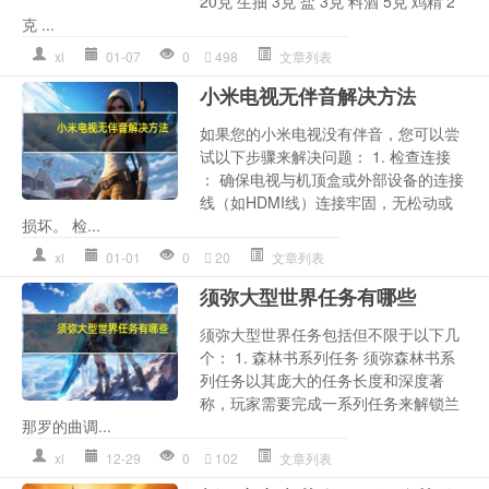
20克 生抽 3克 盐 3克 料酒 5克 鸡精 2
克 ...
xl
01-07
0
498
文章列表
小米电视无伴音解决方法
如果您的小米电视没有伴音，您可以尝
试以下步骤来解决问题： 1. 检查连接
： 确保电视与机顶盒或外部设备的连接
线（如HDMI线）连接牢固，无松动或
损坏。 检...
xl
01-01
0
20
文章列表
须弥大型世界任务有哪些
须弥大型世界任务包括但不限于以下几
个： 1. 森林书系列任务 须弥森林书系
列任务以其庞大的任务长度和深度著
称，玩家需要完成一系列任务来解锁兰
那罗的曲调...
xl
12-29
0
102
文章列表