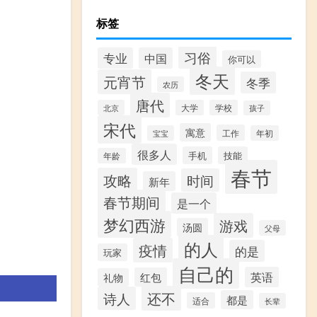
标签
习俗
专业
中国
你可以
冬天
元宵节
冬季
农历
唐代
北京
大学
学校
孩子
宋代
寓意
工作
宝宝
年初
很多人
手机
技能
年龄
春节
攻略
时间
新年
春节期间
是一个
梦幻西游
游戏
汤圆
父母
的人
疫情
的是
玩家
自己的
英语
红包
礼物
还不
诗人
都是
适合
长辈