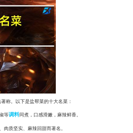
法著称。以下是盐帮菜的十大名菜：
调料
椒等
同煮，口感滑嫩，麻辣鲜香。
亮、肉质坚实、麻辣回甜而著名。