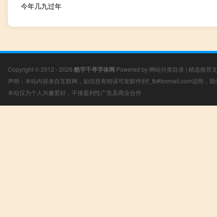
今年几九过年
Copyright © 2012 - 2026
酷字千寻字体网
Powered by
网站分类目录
|
精选推荐
声明：本站内容来自互联网，如信息有错误可发邮件到f_fb#foxmail.com说明
本站仅为个人兴趣爱好，不接盈利性广告及商业合作