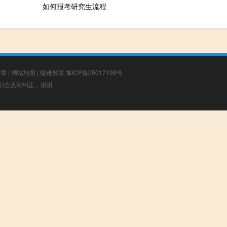
如何报考研究生流程
文章
|
网站地图
|
疑难解答
豫ICP备05017199号
，我们会及时纠正，谢谢