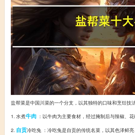
盐帮菜是中国川菜的一个分支，以其独特的口味和烹饪技
牛肉
1. 水煮
：以牛肉为主要食材，经过腌制后与辣椒、花
自贡
2.
冷吃兔 ：冷吃兔是自贡的传统名菜，以其色泽鲜