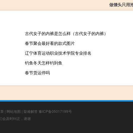
做馒头只用
古代女子的内裤是怎么样（古代女子的内裤）
春节聚会最好看的款式图片
辽宁体育运动职业技术学院专业排名
钓鱼冬天怎样钓到鱼
春节货运停吗
文章
|
网站地图
|
疑难解答
豫ICP备05017199号
，我们会及时纠正，谢谢