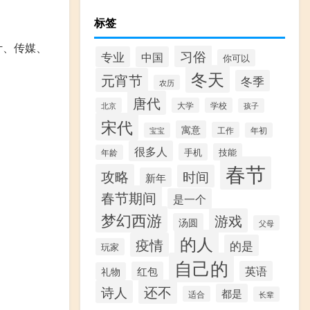
标签
计、传媒、
习俗
专业
中国
你可以
冬天
元宵节
冬季
农历
唐代
北京
大学
学校
孩子
宋代
寓意
工作
宝宝
年初
很多人
手机
技能
年龄
春节
攻略
时间
新年
。
春节期间
是一个
梦幻西游
游戏
汤圆
父母
的人
疫情
的是
玩家
自己的
英语
红包
礼物
还不
诗人
都是
适合
长辈