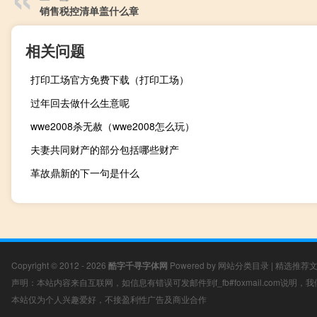
销售税控清单盖什么章
相关问题
打印工场官方免费下载（打印工场）
过年回去做什么生意呢
wwe2008杀无赦（wwe2008怎么玩）
夫妻共同财产的部分包括哪些财产
革故鼎新的下一句是什么
Copyright © 2012 - 2026
酷字千寻字体网
Powered by
网站分类目录
|
精选推荐
声明：本站内容来自互联网，如信息有错误可发邮件到f_fb#foxmail.com说明
本站仅为个人兴趣爱好，不接盈利性广告及商业合作