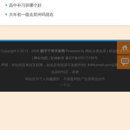
高中补习班哪个好
大年初一能去郑州吗现在
Copyright © 2012 - 2026
酷字千寻字体网
Powered by
网站分类目录
|
精选推荐文章
|
网站地图
|
疑难解答
豫ICP备05017199号
声明：本站内容来自互联网，如信息有错误可发邮件到f_fb#foxmail.com说明，我们
会及时纠正，谢谢
本站仅为个人兴趣爱好，不接盈利性广告及商业合作
小男孩