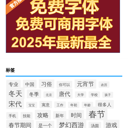
标签
元宵节
习俗
专业
中国
你可以
农历
冬天
唐代
冬季
北京
大学
学校
孩子
宋代
很多人
寓意
工作
宝宝
年初
年龄
春节
攻略
时间
新年
手机
技能
梦幻西游
春节期间
游戏
是一个
汤圆