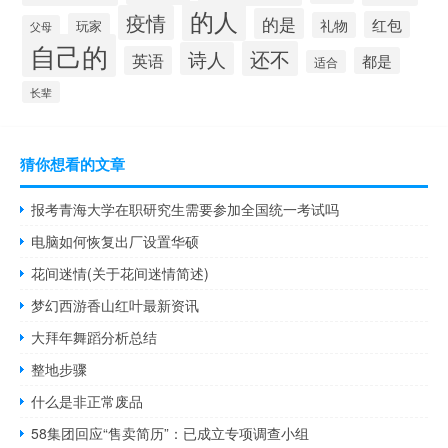
的人
疫情
的是
红包
礼物
玩家
父母
自己的
还不
诗人
英语
都是
适合
长辈
猜你想看的文章
报考青海大学在职研究生需要参加全国统一考试吗
电脑如何恢复出厂设置华硕
花间迷情(关于花间迷情简述)
梦幻西游香山红叶最新资讯
大拜年舞蹈分析总结
整地步骤
什么是非正常废品
58集团回应“售卖简历”：已成立专项调查小组