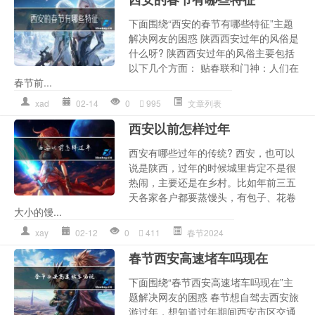
下面围绕“西安的春节有哪些特征”主题
解决网友的困惑 陕西西安过年的风俗是
什么呀? 陕西西安过年的风俗主要包括
以下几个方面： 贴春联和门神：人们在
春节前...
xad
02-14
0
995
文章列表
西安以前怎样过年
西安有哪些过年的传统? 西安，也可以
说是陕西，过年的时候城里肯定不是很
热闹，主要还是在乡村。比如年前三五
天各家各户都要蒸馒头，有包子、花卷
大小的馒...
xay
02-12
0
411
春节2024
春节西安高速堵车吗现在
下面围绕“春节西安高速堵车吗现在”主
题解决网友的困惑 春节想自驾去西安旅
游过年，想知道过年期间西安市区交通