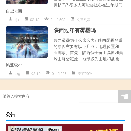
拥挤吗? 很多人可能会担心在过年期间
自驾去西...
cjx
02-12
0
592
文章列表
陕西过年有雾霾吗
陕西雾霾为什么这么大? 陕西雾霾严重
的原因主要有以下几点：地理位置和工
业排放。首先，陕西位于黄土高原和秦
岭山脉交汇处，地形多为山地和盆地，
风速较小...
sxg
02-10
0
563
春节2024
☚
公告