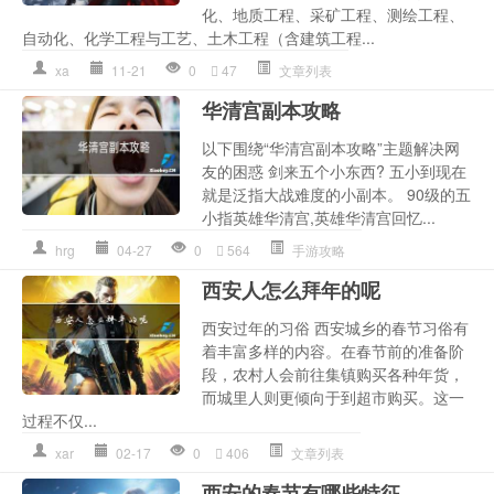
化、地质工程、采矿工程、测绘工程、
自动化、化学工程与工艺、土木工程（含建筑工程...
xa
11-21
0
47
文章列表
华清宫副本攻略
以下围绕“华清宫副本攻略”主题解决网
友的困惑 剑来五个小东西? 五小到现在
就是泛指大战难度的小副本。 90级的五
小指英雄华清宫,英雄华清宫回忆...
hrg
04-27
0
564
手游攻略
西安人怎么拜年的呢
西安过年的习俗 西安城乡的春节习俗有
着丰富多样的内容。在春节前的准备阶
段，农村人会前往集镇购买各种年货，
而城里人则更倾向于到超市购买。这一
过程不仅...
xar
02-17
0
406
文章列表
西安的春节有哪些特征