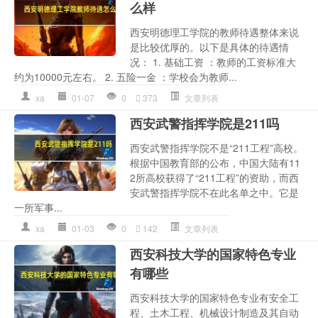
么样
西安明德理工学院的教师待遇整体来说
是比较优厚的。以下是具体的待遇情
况： 1. 基础工资 ：教师的工资标准大
约为10000元左右。 2. 五险一金 ：学校会为教师...
xa
01-07
0
373
文章列表
西安武警指挥学院是211吗
西安武警指挥学院不是“211工程”高校。
根据中国教育部的公布，中国大陆有11
2所高校获得了“211工程”的资助，而西
安武警指挥学院不在此名单之中。它是
一所军事...
xa
01-03
0
142
文章列表
西安科技大学的国家特色专业
有哪些
西安科技大学的国家特色专业有安全工
程、土木工程、机械设计制造及其自动