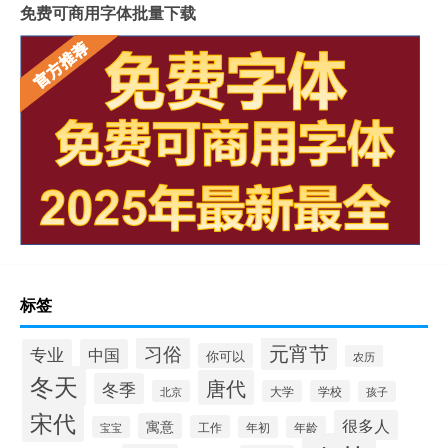
免费可商用字体批量下载
标签
元宵节
习俗
专业
中国
你可以
农历
冬天
唐代
冬季
北京
大学
学校
孩子
宋代
很多人
寓意
工作
宝宝
年初
年龄