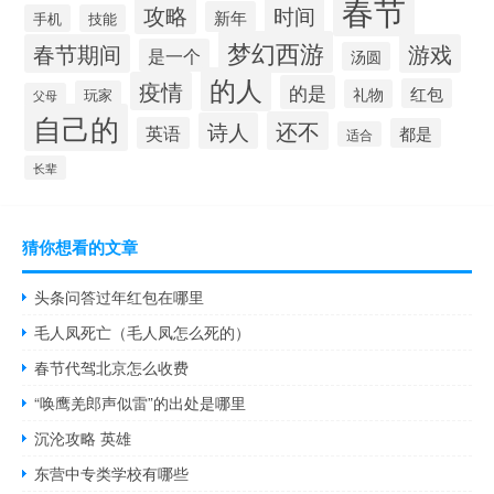
春节
攻略
时间
新年
手机
技能
梦幻西游
春节期间
游戏
是一个
汤圆
的人
疫情
的是
红包
礼物
玩家
父母
自己的
还不
诗人
英语
都是
适合
长辈
猜你想看的文章
头条问答过年红包在哪里
毛人凤死亡（毛人凤怎么死的）
春节代驾北京怎么收费
“唤鹰羌郎声似雷”的出处是哪里
沉沦攻略 英雄
东营中专类学校有哪些