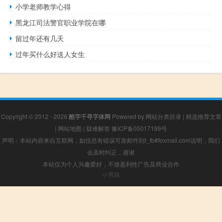
小学老师教学心得
黑龙江司法警官职业学院在哪
留过年还有几天
过年买什么好送人女生
Copyright © 2012 - 2026
酷字千寻字体网
Powered by
网站分类目录
|
精选推荐文章
|
网站地图
|
疑难解答
豫ICP备05017199号
声明：本站内容来自互联网，如信息有错误可发邮件到f_fb#foxmail.com说明，我们
会及时纠正，谢谢
本站仅为个人兴趣爱好，不接盈利性广告及商业合作
小男孩