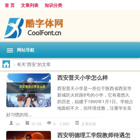
首 页
文章列表
知识分类
网站导航
>
有关“西安”的文章
西安普天小学怎么样
西安普天小学是一所位于陕西省西安市
新城区火炬路8号的小学，它有着悠久
的历史，始建于1900年1月1日。学校占
地面积不大，但环境优雅，注重学生良
好习惯的培...
xa
01-09
0
993
文章列表
西安明德理工学院教师待遇怎