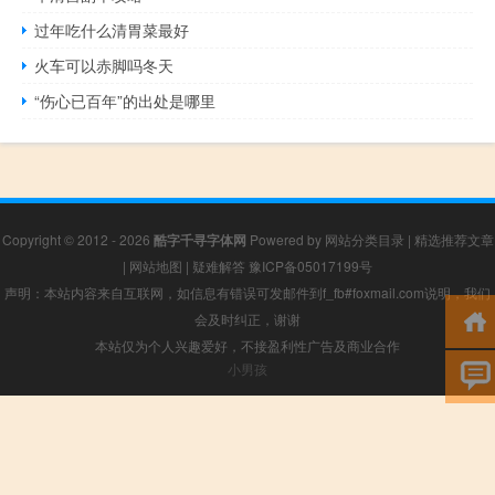
过年吃什么清胃菜最好
火车可以赤脚吗冬天
“伤心已百年”的出处是哪里
Copyright © 2012 - 2026
酷字千寻字体网
Powered by
网站分类目录
|
精选推荐文章
|
网站地图
|
疑难解答
豫ICP备05017199号
声明：本站内容来自互联网，如信息有错误可发邮件到f_fb#foxmail.com说明，我们
会及时纠正，谢谢
本站仅为个人兴趣爱好，不接盈利性广告及商业合作
小男孩