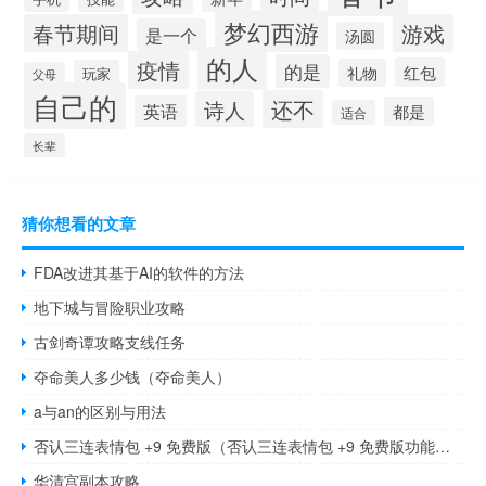
梦幻西游
春节期间
游戏
是一个
汤圆
的人
疫情
的是
红包
礼物
玩家
父母
自己的
还不
诗人
英语
都是
适合
长辈
猜你想看的文章
FDA改进其基于AI的软件的方法
地下城与冒险职业攻略
古剑奇谭攻略支线任务
夺命美人多少钱（夺命美人）
a与an的区别与用法
否认三连表情包 +9 免费版（否认三连表情包 +9 免费版功能简介）
华清宫副本攻略