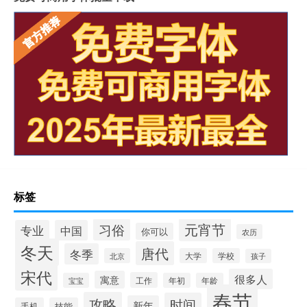
标签
元宵节
习俗
专业
中国
你可以
农历
冬天
唐代
冬季
北京
大学
学校
孩子
宋代
很多人
寓意
工作
宝宝
年初
年龄
春节
攻略
时间
新年
手机
技能