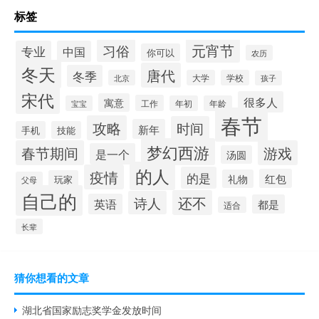
标签
元宵节
习俗
专业
中国
你可以
农历
冬天
唐代
冬季
北京
大学
学校
孩子
宋代
很多人
寓意
工作
宝宝
年初
年龄
春节
攻略
时间
新年
手机
技能
梦幻西游
春节期间
游戏
是一个
汤圆
的人
疫情
的是
红包
礼物
玩家
父母
自己的
还不
诗人
英语
都是
适合
长辈
猜你想看的文章
湖北省国家励志奖学金发放时间