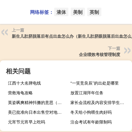
网络标签：
液体
美制
英制
上一篇
新生儿肚脐脱落后有点出血怎么办（新生儿肚脐眼脱落后出血怎么
下一篇
企业绩效考核管理制度
相关问题
江西十大名牌电线
“一笑竞良辰”的出处是哪里
营救海龟攻略
放置江湖拜年任务
英姿飒爽精神抖擞的意思（精神抖擞的意思）
家长会流程及内容安排学生怎么做（家长会流程及内容安排）
美已批准向日本出售空对地巡航导弹
冬天给小狗喂生肉好吗
元宵节元宵早上吃吗
注会考试有年龄限制吗