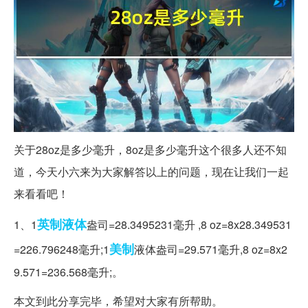
关于28oz是多少毫升，8oz是多少毫升这个很多人还不知
道，今天小六来为大家解答以上的问题，现在让我们一起
来看看吧！
英制
液体
1、1
盎司=28.3495231毫升 ,8 oz=8x28.349531
美制
=226.796248毫升;1
液体盎司=29.571毫升,8 oz=8x2
9.571=236.568毫升;。
本文到此分享完毕，希望对大家有所帮助。