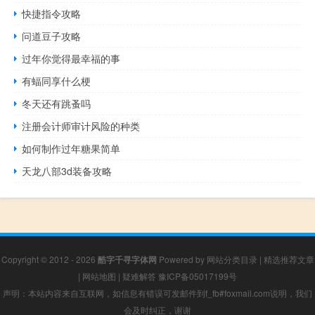
快捷指令攻略
问道豆子攻略
过年你觉得最幸福的事
有蝠同享什么梗
冬天还有跳蚤吗
注册会计师审计风险的种类
如何制作过年糖果简单
天龙八部3d装备攻略
Copyright © 2012 - 2026
酷字千寻字体网
Powered by
网站分类目录
|
精选推荐文章
|
网站地图
|
疑难解答
豫ICP备05017199号
声明：本站内容来自互联网，如信息有错误可发邮件到f_fb#foxmail.com说明，我们
会及时纠正，谢谢