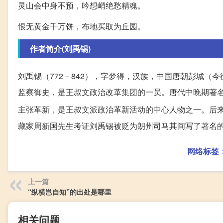
灵山会中身不预，吟想峭绝愁精魂。
恨无黄金千万饼，布地买取为丘园。
作者简介(刘禹锡)
刘禹锡（772－842），字梦得，汉族，中国唐朝彭城
监察御史，是王叔文政治改革集团的一员。唐代中晚期著名
主张革新，是王叔文派政治革新活动的中心人物之一。后
藏家周新国先生考证刘禹锡被贬为朗州司马其间写了著名的
网络标签
上一篇
“纵横岂自知”的出处是哪里
相关问题