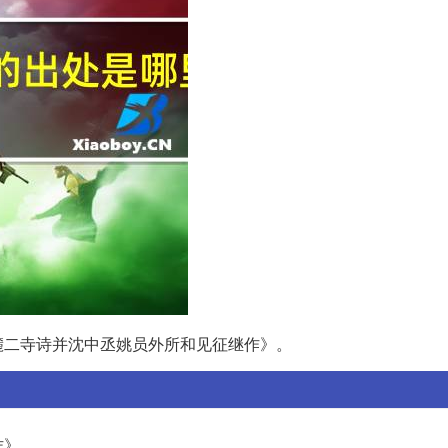
麓二寺诗并沈中丞姚员外所和见征继作》。
作》