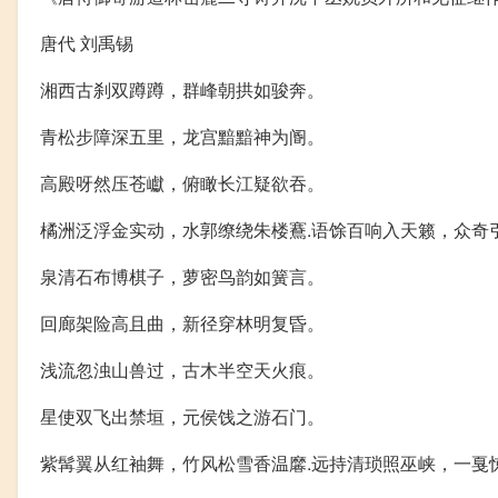
唐代 刘禹锡
湘西古刹双蹲蹲，群峰朝拱如骏奔。
青松步障深五里，龙宫黯黯神为阍。
高殿呀然压苍巘，俯瞰长江疑欲吞。
橘洲泛浮金实动，水郭缭绕朱楼鶱.语馀百响入天籁，众奇
泉清石布博棋子，萝密鸟韵如簧言。
回廊架险高且曲，新径穿林明复昏。
浅流忽浊山兽过，古木半空天火痕。
星使双飞出禁垣，元侯饯之游石门。
紫髯翼从红袖舞，竹风松雪香温黁.远持清琐照巫峡，一戛