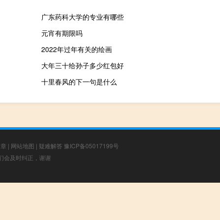
广东药科大学的专业有哪些
元宵有期限吗
2022年过年有关的绘画
大年三十给孙子多少红包好
十里春风的下一句是什么
文章
|
网站地图
|
疑难解答
豫ICP备05017199号
，我们会及时纠正，谢谢