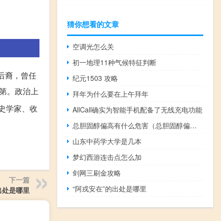
猜你想看的文章
空调光怎么关
初一地理11种气候特征判断
后裔，曾任
纪元1503 攻略
第。政治上
拜年为什么要在上午拜年
史学家、收
AllCall确实为智能手机配备了无线充电功能
总胆固醇偏高有什么危害（总胆固醇偏高怎么办）
山东中药学大学是几本
梦幻西游连击点怎么加
剑网三刷金攻略
下一篇
“阿戎安在”的出处是哪里
出处是哪里