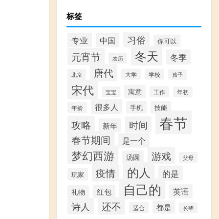
标签
习俗
专业
中国
你可以
冬天
元宵节
冬季
农历
唐代
北京
大学
学校
孩子
宋代
寓意
工作
宝宝
年初
很多人
手机
技能
年龄
春节
攻略
时间
新年
春节期间
是一个
梦幻西游
游戏
汤圆
父母
的人
疫情
的是
玩家
自己的
英语
红包
礼物
还不
诗人
都是
适合
长辈