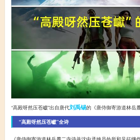
刘禹锡
“高殿呀然压苍巘”出自唐代
的《唐侍御寄游道林岳
“高殿呀然压苍巘”全诗
《唐侍御寄游道林岳麓二寺诗并沈中丞姚员外所和见征继