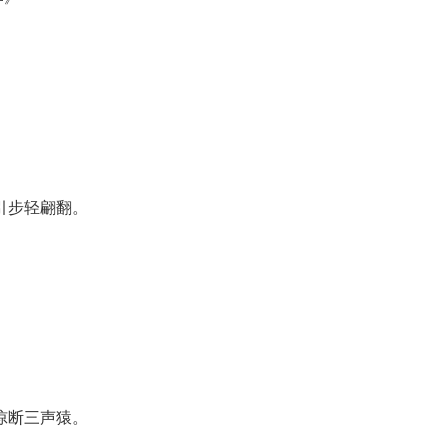
引步轻翩翻。
惊断三声猿。