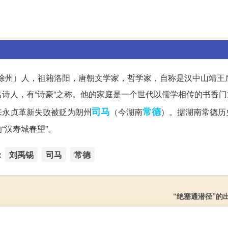
（今徐州）人，祖籍洛阳，唐朝文学家，哲学家，自称是汉中山靖王
诗人，有“诗豪”之称。他的家庭是一个世代以儒学相传的书香门
司马
常德
来永贞革新失败被贬为朗州
（今湖南
）。据湖南常德历
“汉寿城春望”。
：
刘禹锡
司马
常德
“绝塞通潜径”的