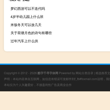
梦幻西游可以不迭代吗
4岁半幼儿园上什么班
米饭冬天可以放几天
关于荷塘月色的诗句有哪些
过年汽车上什么供
Copyright © 2012 - 2026
酷字千寻字体网
Powered by
网站分类目录
|
精选推荐
声明：本站内容来自互联网，如信息有错误可发邮件到f_fb#foxmail.com说明
本站仅为个人兴趣爱好，不接盈利性广告及商业合作