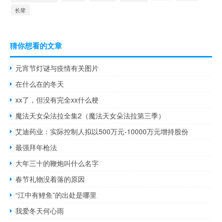
长辈
猜你想看的文章
元宵节灯谜与疫情有关图片
在什么在的冬天
xx了，但没有完全xx什么梗
魔法天女朵法拉全集2（魔法天女朵法拉第三季）
艾迪药业：实际控制人拟以500万元-10000万元增持股份
最强拜年枪法
大年三十的鞭炮叫什么名字
春节礼物没着落的原因
“江中有鲤鱼”的出处是哪里
我爱冬天何心雨