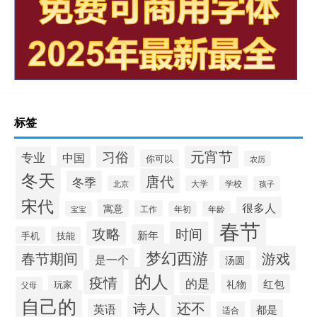
标签
元宵节
习俗
专业
中国
你可以
农历
冬天
唐代
冬季
北京
大学
学校
孩子
宋代
很多人
寓意
工作
宝宝
年初
年龄
春节
攻略
时间
新年
手机
技能
梦幻西游
春节期间
游戏
是一个
汤圆
的人
疫情
的是
红包
礼物
玩家
父母
自己的
还不
诗人
英语
都是
适合