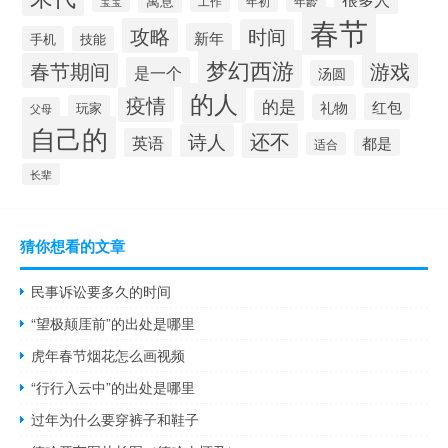
寓意
工作
宝宝
年初
年龄
春节
攻略
时间
新年
手机
技能
梦幻西游
春节期间
游戏
是一个
汤圆
的人
疫情
的是
红包
礼物
玩家
父母
自己的
还不
诗人
英语
都是
适合
长辈
猜你想看的文章
民事诉讼要多久的时间
“望极颠厓前”的出处是哪里
虎年春节烟花怎么画视频
“行行入云中”的出处是哪里
过年为什么要穿裤子和鞋子