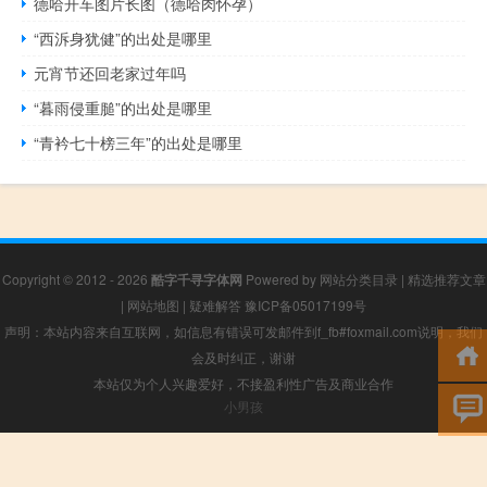
德哈开车图片长图（德哈肉怀孕）
“西泝身犹健”的出处是哪里
元宵节还回老家过年吗
“暮雨侵重膇”的出处是哪里
“青衿七十榜三年”的出处是哪里
Copyright © 2012 - 2026
酷字千寻字体网
Powered by
网站分类目录
|
精选推荐文章
|
网站地图
|
疑难解答
豫ICP备05017199号
声明：本站内容来自互联网，如信息有错误可发邮件到f_fb#foxmail.com说明，我们
会及时纠正，谢谢
本站仅为个人兴趣爱好，不接盈利性广告及商业合作
小男孩