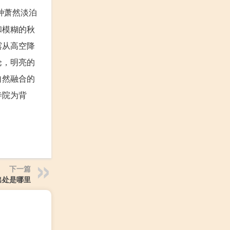
种萧然淡泊
和模糊的秋
露从高空降
论，明亮的
自然融合的
寺院为背
下一篇
出处是哪里