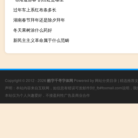
过年车上系红布条多长
湖南春节拜年还是除夕拜年
冬天果树涂什么药好
新民主主义革命属于什么范畴
Copyright © 2012 - 2026
酷字千寻字体网
Powered by
网站分类目录
|
精选推荐
声明：本站内容来自互联网，如信息有错误可发邮件到f_fb#foxmail.com说明
本站仅为个人兴趣爱好，不接盈利性广告及商业合作