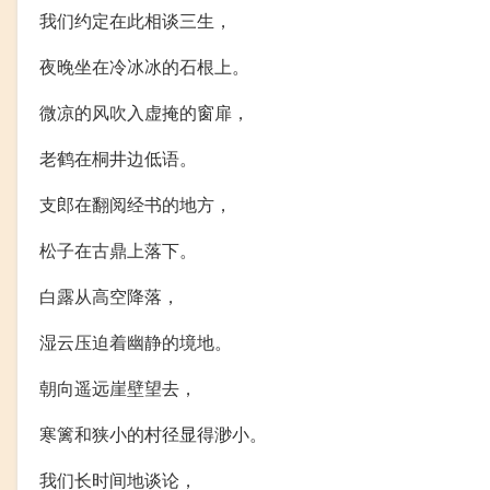
我们约定在此相谈三生，
夜晚坐在冷冰冰的石根上。
微凉的风吹入虚掩的窗扉，
老鹤在桐井边低语。
支郎在翻阅经书的地方，
松子在古鼎上落下。
白露从高空降落，
湿云压迫着幽静的境地。
朝向遥远崖壁望去，
寒篱和狭小的村径显得渺小。
我们长时间地谈论，