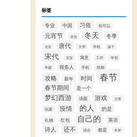
标签
习俗
专业
中国
你可以
冬天
元宵节
冬季
农历
唐代
北京
大学
学校
孩子
宋代
寓意
工作
宝宝
年初
很多人
手机
技能
年龄
春节
攻略
时间
新年
春节期间
是一个
梦幻西游
游戏
汤圆
父母
的人
疫情
的是
玩家
自己的
英语
红包
礼物
还不
诗人
都是
适合
长辈