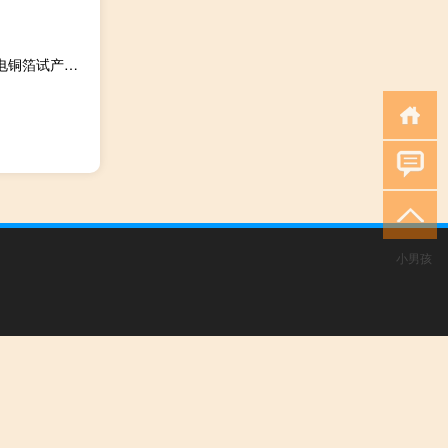
远东股份：旗下远东铜箔（宜宾）年产6万吨高精度超薄锂电铜箔试产成功
小男孩