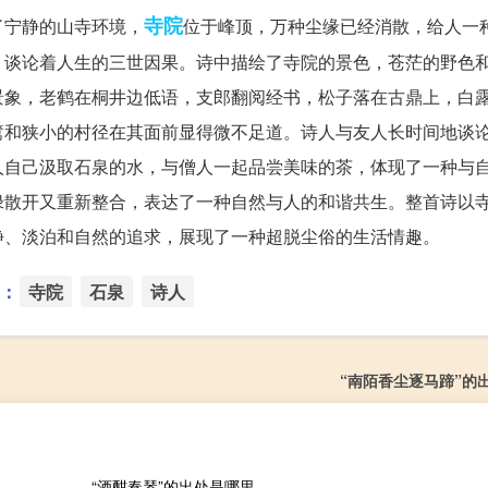
寺院
了宁静的山寺环境，
位于峰顶，万种尘缘已经消散，给人一
，谈论着人生的三世因果。诗中描绘了寺院的景色，苍茫的野色
景象，老鹤在桐井边低语，支郎翻阅经书，松子落在古鼎上，白
篱和狭小的村径在其面前显得微不足道。诗人与友人长时间地谈
人自己汲取石泉的水，与僧人一起品尝美味的茶，体现了一种与
绿散开又重新整合，表达了一种自然与人的和谐共生。整首诗以
静、淡泊和自然的追求，展现了一种超脱尘俗的生活情趣。
：
寺院
石泉
诗人
“南陌香尘逐马蹄”的
“酒酣奏琴”的出处是哪里