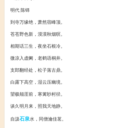
明代 陈铎
到寺万缘绝，萧然宿峰顶。
苍苍野色新，漠漠秋烟暝。
相期话三生，夜坐石根冷。
微凉入虚阑，老鹤语桐井。
支郎翻经处，松子落古鼎。
白露下高空，湿云压幽境。
望极颠厓前，寒篱眇村径。
谈久明月来，照我天地静。
石泉
自汲
水，同僧瀹佳茗。