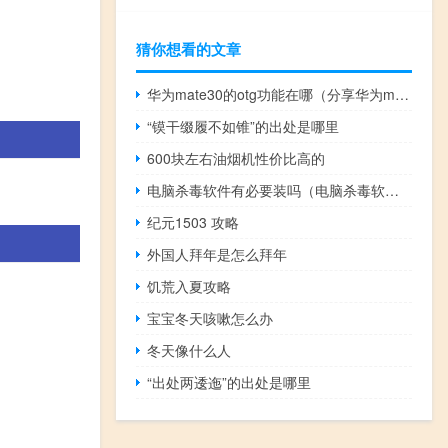
猜你想看的文章
华为mate30的otg功能在哪（分享华为mate30如何开启otg功能）
“镆干缀履不如锥”的出处是哪里
600块左右油烟机性价比高的
电脑杀毒软件有必要装吗（电脑杀毒软件）
纪元1503 攻略
外国人拜年是怎么拜年
饥荒入夏攻略
宝宝冬天咳嗽怎么办
冬天像什么人
“出处两逶迤”的出处是哪里