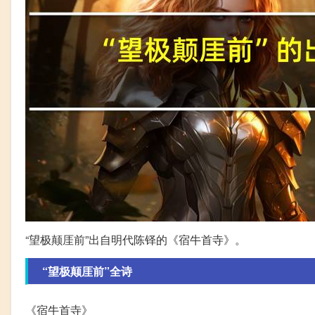
“望极颠厓前”出自明代陈铎的《宿牛首寺》。
“望极颠厓前”全诗
《宿牛首寺》