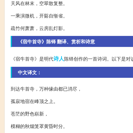
天风在林末，空翠散复整。
一乘演微机，开谿自惭省。
疏竹何萧萧，云房乱灯影。
《宿牛首寺》陈铎 翻译、赏析和诗意
诗人
《宿牛首寺》是明代
陈铎创作的一首诗词。以下是对
中文译文：
到达牛首寺，万种缘由都已消尽，
孤寂地宿在峰顶之上。
苍茫的野色崭新，
模糊的秋烟笼罩黄昏时分。