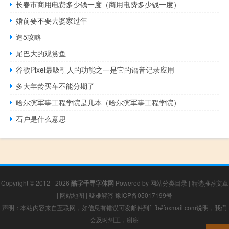
长春市商用电费多少钱一度（商用电费多少钱一度）
婚前要不要去婆家过年
造5攻略
尾巴大的观赏鱼
谷歌Pixel最吸引人的功能之一是它的语音记录应用
多大年龄买车不能分期了
哈尔滨军事工程学院是几本（哈尔滨军事工程学院）
石户是什么意思
Copyright © 2012 - 2026
酷字千寻字体网
Powered by
网站分类目录
|
精选推荐文章
|
网站地图
|
疑难解答
豫ICP备05017199号
声明：本站内容来自互联网，如信息有错误可发邮件到f_fb#foxmail.com说明，我们
会及时纠正，谢谢