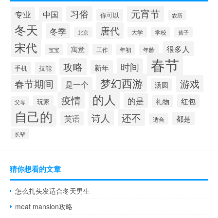
元宵节
习俗
专业
中国
你可以
农历
冬天
唐代
冬季
北京
大学
学校
孩子
宋代
很多人
寓意
工作
宝宝
年初
年龄
春节
攻略
时间
新年
手机
技能
梦幻西游
春节期间
游戏
是一个
汤圆
的人
疫情
的是
红包
礼物
玩家
父母
自己的
还不
诗人
英语
都是
适合
长辈
猜你想看的文章
怎么扎头发适合冬天男生
meat mansion攻略