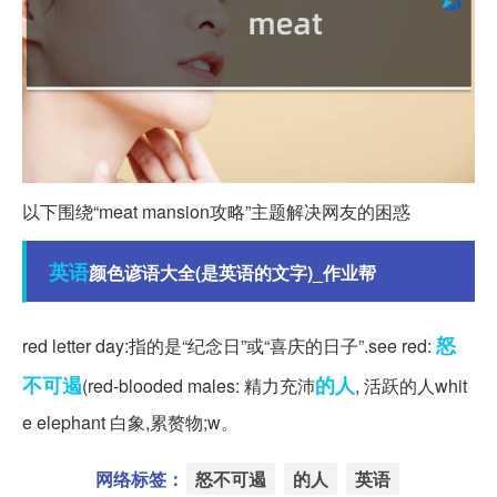
以下围绕“meat mansion攻略”主题解决网友的困惑
英语
颜色谚语大全(是英语的文字)_作业帮
怒
red letter day:指的是“纪念日”或“喜庆的日子”.see red:
不可遏
的人
(red-blooded males: 精力充沛
, 活跃的人whit
e elephant 白象,累赘物;w。
网络标签：
怒不可遏
的人
英语