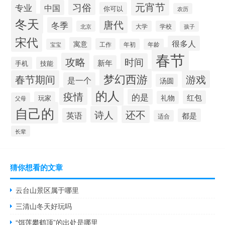
元宵节
习俗
专业
中国
你可以
农历
冬天
唐代
冬季
北京
大学
学校
孩子
宋代
很多人
寓意
工作
宝宝
年初
年龄
春节
攻略
时间
新年
手机
技能
梦幻西游
春节期间
游戏
是一个
汤圆
的人
疫情
的是
红包
礼物
玩家
父母
自己的
还不
诗人
英语
都是
适合
长辈
猜你想看的文章
云台山景区属于哪里
三清山冬天好玩吗
“饵莲攀鹤顶”的出处是哪里