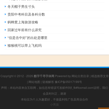
冬天帽子男生寸头
贵阳中考科目及各科分数
蚂蜂窝上海旅游攻略
回家过年前有什么讲究
“信是击中好”的出处是哪里
猕猴桃可以带上飞机吗
Copyright © 2012 - 2026
酷字千寻字体网
Powered by
网站分类目录
|
精选推荐文章
|
网站地图
|
疑难解答
豫ICP备05017199号
声明：本站内容来自互联网，如信息有错误可发邮件到f_fb#foxmail.com说明，我们
会及时纠正，谢谢
本站仅为个人兴趣爱好，不接盈利性广告及商业合作
小男孩