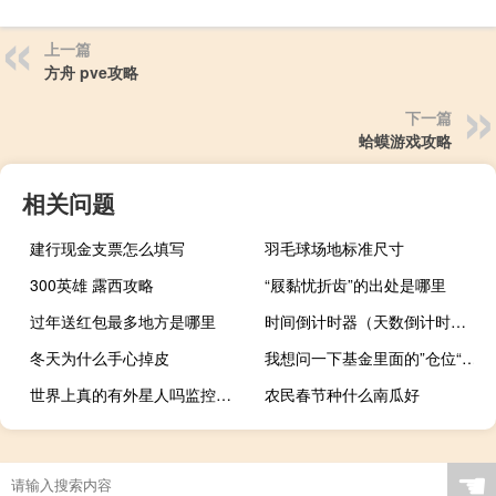
上一篇
方舟 pve攻略
下一篇
蛤蟆游戏攻略
相关问题
建行现金支票怎么填写
羽毛球场地标准尺寸
300英雄 露西攻略
“屐黏忧折齿”的出处是哪里
过年送红包最多地方是哪里
时间倒计时器（天数倒计时器）
冬天为什么手心掉皮
我想问一下基金里面的”仓位“是什么意思
世界上真的有外星人吗监控记录（世界上真的有外星人吗）
农民春节种什么南瓜好
☚