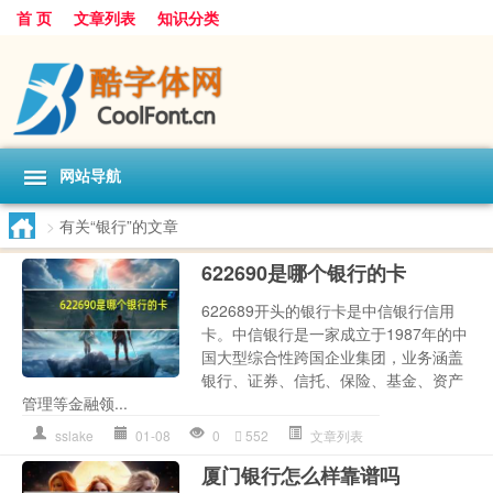
首 页
文章列表
知识分类
网站导航
>
有关“银行”的文章
622690是哪个银行的卡
622689开头的银行卡是中信银行信用
卡。中信银行是一家成立于1987年的中
国大型综合性跨国企业集团，业务涵盖
银行、证券、信托、保险、基金、资产
管理等金融领...
sslake
01-08
0
552
文章列表
厦门银行怎么样靠谱吗