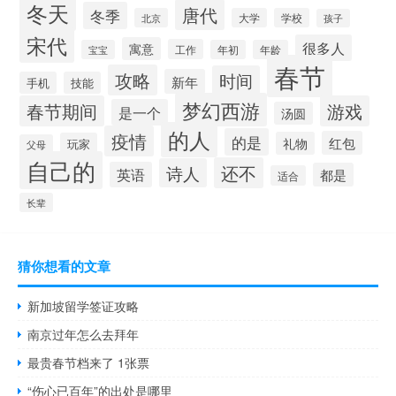
冬天
唐代
冬季
北京
大学
学校
孩子
宋代
很多人
寓意
工作
宝宝
年初
年龄
春节
攻略
时间
新年
手机
技能
梦幻西游
春节期间
游戏
是一个
汤圆
的人
疫情
的是
红包
礼物
玩家
父母
自己的
还不
诗人
英语
都是
适合
长辈
猜你想看的文章
新加坡留学签证攻略
南京过年怎么去拜年
最贵春节档来了 1张票
“伤心已百年”的出处是哪里