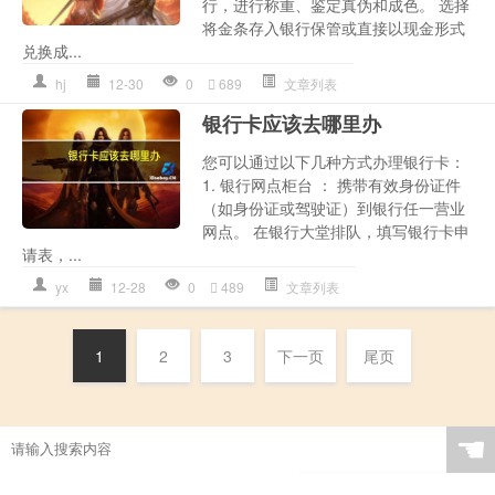
行，进行称重、鉴定真伪和成色。 选择
将金条存入银行保管或直接以现金形式
兑换成...
hj
12-30
0
689
文章列表
银行卡应该去哪里办
您可以通过以下几种方式办理银行卡：
1. 银行网点柜台 ： 携带有效身份证件
（如身份证或驾驶证）到银行任一营业
网点。 在银行大堂排队，填写银行卡申
请表，...
yx
12-28
0
489
文章列表
1
2
3
下一页
尾页
☚