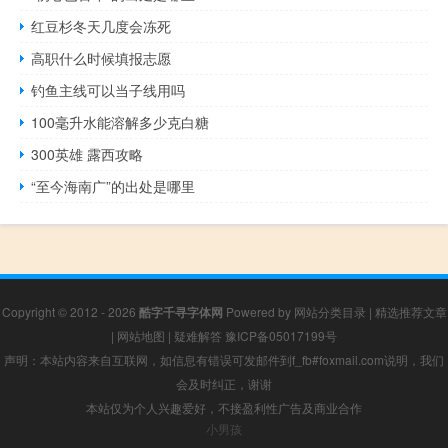
红豆杉冬天几度会冻死
高职什么时候填报志愿
钓鱼主线可以当子线用吗
100毫升水能溶解多少克白糖
300英雄 露西攻略
“至今海南广”的出处是哪里
Copyright © 2012 - 2026
酷字千寻字体网
Powered by
网站分类目录
|
精选推荐文章
|
网站地图
|
疑难解答
豫ICP备05017199号
声明：本站内容来自互联网，如信息有错误可发邮件到f_fb#foxmail.com说明，我们
会及时纠正，谢谢
本站仅为个人兴趣爱好，不接盈利性广告及商业合作
小男孩