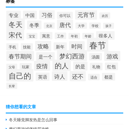
标签
元宵节
习俗
专业
中国
你可以
农历
冬天
唐代
冬季
北京
大学
学校
孩子
宋代
很多人
寓意
工作
宝宝
年初
年龄
春节
攻略
时间
新年
手机
技能
梦幻西游
春节期间
游戏
是一个
汤圆
的人
疫情
的是
红包
礼物
玩家
父母
自己的
还不
诗人
英语
都是
适合
长辈
猜你想看的文章
冬天睡觉脚发热是怎么回事
梦幻西游城堡错层攻略