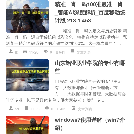
精准一肖一码100准最准一肖_
_智能AI深度解析_百度移动统
计版.213.1.453
一、精准一肖一码的定义与历史背景 精
准一肖一码，源自于传统的博彩文化，特指在特定博彩活动中，预
测某一特定号码或符号的准确性达到100%。这一概念最早可...
jz
11-26
0
641
文章列表
山东铝业职业学院的专业有哪
些
山东铝业职业学院的开设的专业主要
有：大数据与会计（云管理会计方
向）、大数据与财务管理、大数据与会
计等专业，以下是具体名单，供大家参考！ 类别 专...
sd
11-25
0
409
文章列表
windows7使用详解（win7介
绍）