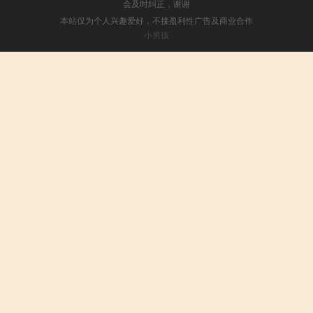
会及时纠正，谢谢
本站仅为个人兴趣爱好，不接盈利性广告及商业合作
小男孩