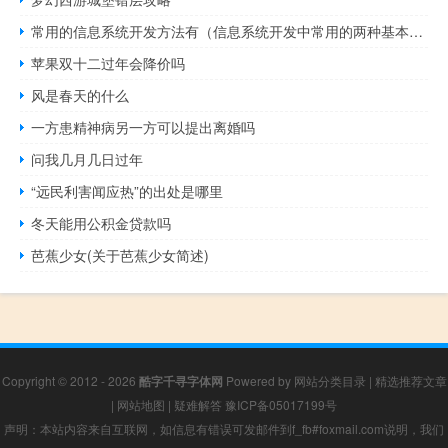
常用的信息系统开发方法有（信息系统开发中常用的两种基本方法）
苹果双十二过年会降价吗
风是春天的什么
一方患精神病另一方可以提出离婚吗
问我几月几日过年
“远民利害闻应热”的出处是哪里
冬天能用公积金贷款吗
芭蕉少女(关于芭蕉少女简述)
Copyright © 2012 - 2026
酷字千寻字体网
Powered by
网站分类目录
|
精选推荐文章
|
网站地图
|
疑难解答
豫ICP备05017199号
声明：本站内容来自互联网，如信息有错误可发邮件到f_fb#foxmail.com说明，我们