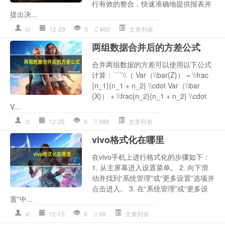
行有效的整合，快速准确地提供报表并
提出决...
bi
12-29
0
460
文章列表
两组数据合并后的方差公式
合并两组数据的方差可以使用以下公式
计算： ```\\（ Var（\\bar{Z}） = \\frac
{n_1}{n_1 + n_2} \\cdot Var（\\bar
{X}） + \\frac{n_2}{n_1 + n_2} \\cdot
V...
lz
12-25
0
988
文章列表
vivo格式化在哪里
在vivo手机上进行格式化的步骤如下：
1. 从主屏幕进入设置菜单。 2. 向下滑
动并找到“系统管理”或“更多设置”选项并
点击进入。 3. 在“系统管理”或“更多设
置”中...
vi
12-15
0
69
文章列表