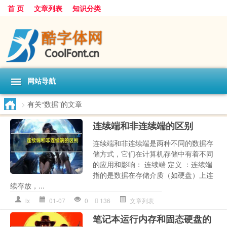
首 页
文章列表
知识分类
网站导航
>
有关“数据”的文章
连续端和非连续端的区别
连续端和非连续端是两种不同的数据存
储方式，它们在计算机存储中有着不同
的应用和影响： 连续端 定义 ：连续端
指的是数据在存储介质（如硬盘）上连
续存放，...
lx
01-07
0
136
文章列表
笔记本运行内存和固态硬盘的