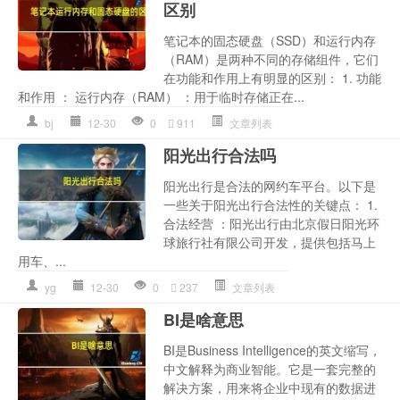
区别
笔记本的固态硬盘（SSD）和运行内存
（RAM）是两种不同的存储组件，它们
在功能和作用上有明显的区别： 1. 功能
和作用 ： 运行内存（RAM） ：用于临时存储正在...
bj
12-30
0
911
文章列表
阳光出行合法吗
阳光出行是合法的网约车平台。以下是
一些关于阳光出行合法性的关键点： 1.
合法经营 ：阳光出行由北京假日阳光环
球旅行社有限公司开发，提供包括马上
用车、...
yg
12-30
0
237
文章列表
BI是啥意思
BI是Business Intelligence的英文缩写，
中文解释为商业智能。它是一套完整的
解决方案，用来将企业中现有的数据进