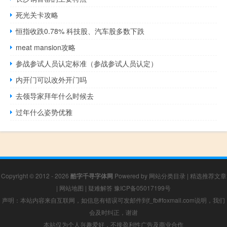
死光关卡攻略
恒指收跌0.78% 科技股、汽车股多数下跌
meat mansion攻略
参战参试人员认定标准（参战参试人员认定）
内开门可以改外开门吗
去领导家拜年什么时候去
过年什么姿势优雅
Copyright © 2012 - 2026
酷字千寻字体网
Powered by
网站分类目录
|
精选推荐文章
|
网站地图
|
疑难解答
豫ICP备05017199号
声明：本站内容来自互联网，如信息有错误可发邮件到f_fb#foxmail.com说明，我们
会及时纠正，谢谢
本站仅为个人兴趣爱好，不接盈利性广告及商业合作