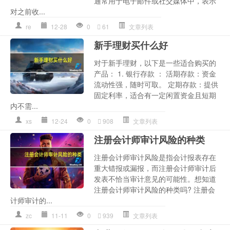
通常用于电子邮件或社交媒体中，表示
对之前收...
re
12-28
0
61
文章列表
新手理财买什么好
对于新手理财，以下是一些适合购买的
产品： 1. 银行存款 ： 活期存款：资金
流动性强，随时可取。 定期存款：提供
固定利率，适合有一定闲置资金且短期
内不需...
xs
12-24
0
908
文章列表
注册会计师审计风险的种类
注册会计师审计风险是指会计报表存在
重大错报或漏报，而注册会计师审计后
发表不恰当审计意见的可能性。想知道
注册会计师审计风险的种类吗? 注册会
计师审计的...
zc
11-11
0
939
文章列表