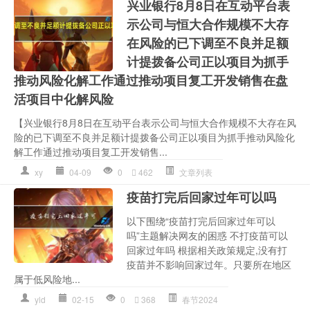
兴业银行8月8日在互动平台表
示公司与恒大合作规模不大存
在风险的已下调至不良并足额
计提拨备公司正以项目为抓手
推动风险化解工作通过推动项目复工开发销售在盘
活项目中化解风险
【兴业银行8月8日在互动平台表示公司与恒大合作规模不大存在风
险的已下调至不良并足额计提拨备公司正以项目为抓手推动风险化
解工作通过推动项目复工开发销售...
xy
04-09
0
462
文章列表
疫苗打完后回家过年可以吗
以下围绕“疫苗打完后回家过年可以
吗”主题解决网友的困惑 不打疫苗可以
回家过年吗 根据相关政策规定,没有打
疫苗并不影响回家过年。只要所在地区
属于低风险地...
yld
02-15
0
368
春节2024