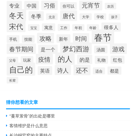
元宵节
习俗
专业
中国
你可以
农历
冬天
唐代
冬季
北京
大学
学校
孩子
宋代
很多人
寓意
工作
宝宝
年初
年龄
春节
攻略
时间
新年
手机
技能
梦幻西游
春节期间
游戏
是一个
汤圆
的人
疫情
的是
红包
礼物
玩家
父母
自己的
还不
诗人
英语
都是
适合
长辈
猜你想看的文章
“蔓草萦骨”的出处是哪里
客情维护是什么意思
长沙铜官窑的主要特点