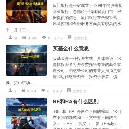
厦门银行是一家成立于1996年的股份制
商业银行，总部位于福建省厦门市。根
据提供的信息，厦门银行在合规经营、
风险控制和金融服务方面具有较高的水
平，并且主...
sl
01-06
0
749
文章列表
买基金什么意思
买基金是一种投资方式，具体来说，它
是指投资者将资金委托给专业的基金管
理公司，由这些公司的专业人员负责管
理和运作这些资金，投资于股票、债
券、货币市场...
lj
01-04
0
973
文章列表
RE和RA有什么区别
`RE` 和 `RA` 是两个不同的缩写，它们
在不同的领域和上下文中有不同的含
义： 1. RE ： 含义 ：回复（Reply），