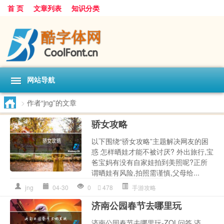
首 页
文章列表
知识分类
网站导航
>
作者“jng”的文章
骄女攻略
以下围绕“骄女攻略”主题解决网友的困
惑 怎样晒娃才能不被讨厌? 外出旅行,宝
爸宝妈有没有自家娃拍到美照呢?正所
谓晒娃有风险,拍照需谨慎,父母给...
jng
04-30
0
478
手游攻略
济南公园春节去哪里玩
济南公园春节去哪里玩-ZOL问答 济