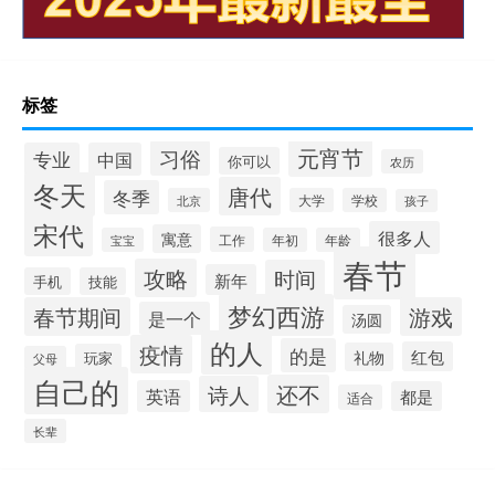
标签
元宵节
习俗
专业
中国
你可以
农历
冬天
唐代
冬季
北京
大学
学校
孩子
宋代
很多人
寓意
工作
宝宝
年初
年龄
春节
攻略
时间
新年
手机
技能
梦幻西游
春节期间
游戏
是一个
汤圆
的人
疫情
的是
红包
礼物
玩家
父母
自己的
还不
诗人
英语
都是
适合
长辈