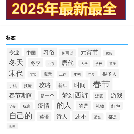
标签
元宵节
习俗
专业
中国
你可以
农历
冬天
唐代
冬季
北京
大学
学校
孩子
宋代
很多人
寓意
工作
宝宝
年初
年龄
春节
攻略
时间
新年
手机
技能
梦幻西游
春节期间
游戏
是一个
汤圆
的人
疫情
的是
红包
礼物
玩家
父母
自己的
还不
诗人
英语
都是
适合
长辈