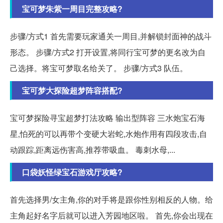
宝可梦朱紫一周目完整攻略?
步骤/方式1 首先需要玩家通关一周目,并解锁封面神的战斗
形态。 步骤/方式2 打开设置,将同行宝可梦的更名改为自
己选择。将宝可梦取名给关了。 步骤/方式3 队伍。
宝可梦大探险超梦阵容搭配?
宝可梦探险寻宝超梦打法攻略 输出型阵容 三水炮宝石海
星,怕死的可以再带个变硬大岩蛇,水炮作用有四段攻击,自
动跟踪,距离远伤害高,推荐带吸血。 毒刺水母,...
口袋妖怪绿宝石游戏厅攻略?
首先选择男/女主角,你的对手将是跟你性别相反的人物。给
主角起好名字后就可以进入芳园地区啦。 首先,你会出现在