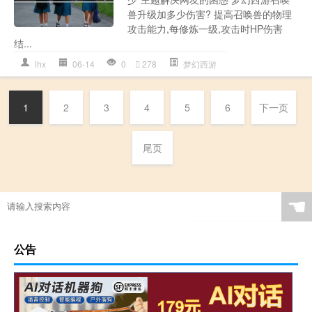
兽升级加多少伤害? 提高召唤兽的物理
攻击能力,每修炼一级,攻击时HP伤害
结...
lhx
06-14
0
278
梦幻西游
1
2
3
4
5
6
下一页
尾页
☚
公告