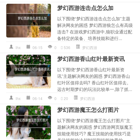
梦幻西游连击点怎么加
以下围绕“梦幻西游连击点怎么加”主题
解决网友的困惑 梦幻西游狼怎么有高级
连击? 在游戏梦幻西游中,狼职业通过配
备特定的装备、培养技能和进行...
lhx
06-15
0
536
梦幻西游
梦幻西游香山红叶最新资讯
以下围绕“梦幻西游香山红叶最新资
讯”主题解决网友的困惑 梦幻西游香山
红叶区值得去吗? 香山红叶区值得去。
远古时期梦幻的玩法比较单一,除了抓...
lhx
06-14
0
20
梦幻西游
梦幻西游魔王怎么打图片
以下围绕“梦幻西游魔王怎么打图片”主
题解决网友的困惑 梦幻西游网页版魔王
技能使用技巧? 魔王技能的使用技巧是