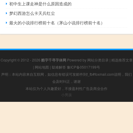
初中生上课走神是什么原因造成的
梦幻西游怎么卡天兵红尘
最火的小说排行榜前十名（茅山小说排行榜前十名）
Copyright © 2012 - 2026
酷字千寻字体网
Powered by
网站分类目录
|
精选推荐文章
|
网站地图
|
疑难解答
豫ICP备05017199号
声明：本站内容来自互联网，如信息有错误可发邮件到f_fb#foxmail.com说明，我们
会及时纠正，谢谢
本站仅为个人兴趣爱好，不接盈利性广告及商业合作
小男孩