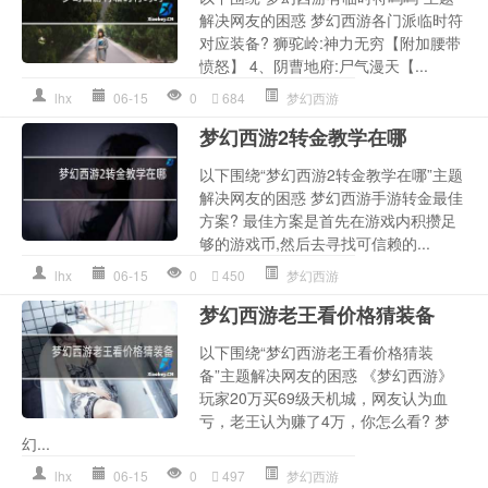
解决网友的困惑 梦幻西游各门派临时符
对应装备? 狮驼岭:神力无穷【附加腰带
愤怒】 4、阴曹地府:尸气漫天【...
lhx
06-15
0
684
梦幻西游
梦幻西游2转金教学在哪
以下围绕“梦幻西游2转金教学在哪”主题
解决网友的困惑 梦幻西游手游转金最佳
方案? 最佳方案是首先在游戏内积攒足
够的游戏币,然后去寻找可信赖的...
lhx
06-15
0
450
梦幻西游
梦幻西游老王看价格猜装备
以下围绕“梦幻西游老王看价格猜装
备”主题解决网友的困惑 《梦幻西游》
玩家20万买69级天机城，网友认为血
亏，老王认为赚了4万，你怎么看? 梦
幻...
lhx
06-15
0
497
梦幻西游