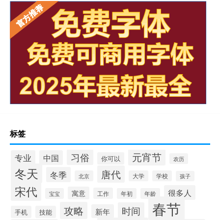
标签
元宵节
习俗
专业
中国
你可以
农历
冬天
唐代
冬季
北京
大学
学校
孩子
宋代
很多人
寓意
工作
宝宝
年初
年龄
春节
攻略
时间
新年
手机
技能