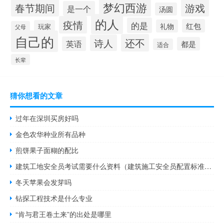
梦幻西游
春节期间
游戏
是一个
汤圆
的人
疫情
的是
红包
礼物
玩家
父母
自己的
还不
诗人
英语
都是
适合
长辈
猜你想看的文章
过年在深圳买房好吗
金色农华种业所有品种
煎饼果子面糊的配比
建筑工地安全员考试需要什么资料（建筑施工安全员配置标准是多少）
冬天苹果会发芽吗
钻探工程技术是什么专业
“肯与君王卷土来”的出处是哪里