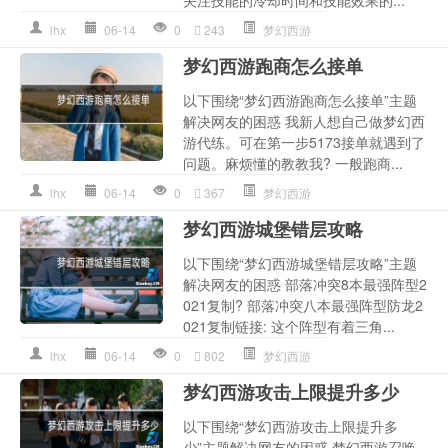
关注技能的冷却时间和技能效果的...
lhx
06-14
0
243
梦幻西游
梦幻西游跑商怎么接单
以下围绕“梦幻西游跑商怎么接单”主题
解决网友的困惑 我新人想自己做梦幻西
游代练。可在第一步5173接单就遇到了
问题。麻烦懂的教教我? 一般跑商...
lhx
06-14
0
367
梦幻西游
梦幻西游城堡错层攻略
以下围绕“梦幻西游城堡错层攻略”主题
解决网友的困惑 部落冲突8本最强阵型2
021复制? 部落冲突八本最强阵型防龙2
021复制链接: 这个阵型有着三角...
lhx
06-14
0
802
梦幻西游
梦幻西游攻击上限提升多少
以下围绕“梦幻西游攻击上限提升多
少”主题解决网友的困惑 梦幻西游召唤